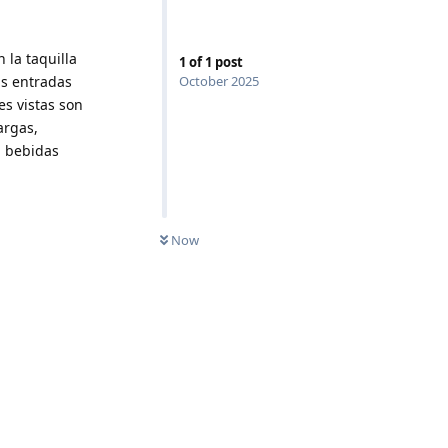
 la taquilla
1
of
1
post
as entradas
October 2025
es vistas son
argas,
n bebidas
Now