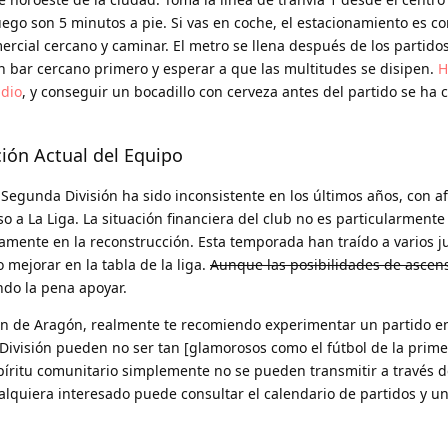
ego son 5 minutos a pie. Si vas en coche, el estacionamiento es c
rcial cercano y caminar. El metro se llena después de los partidos
n bar cercano primero y esperar a que las multitudes se disipen.
H
adio
, y conseguir un bocadillo con cerveza antes del partido se ha 
ción Actual del Equipo
Segunda División ha sido inconsistente en los últimos años, con a
 a La Liga. La situación financiera del club no es particularmente
uamente en la reconstrucción. Esta temporada han traído a varios 
mejorar en la tabla de la liga.
Aunque las posibilidades de ascen
ndo la pena apoyar.
ión de Aragón, realmente te recomiendo experimentar un partido e
ivisión pueden no ser tan [glamorosos como el fútbol de la primer
espíritu comunitario simplemente no se pueden transmitir a través d
alquiera interesado puede consultar el calendario de partidos y un