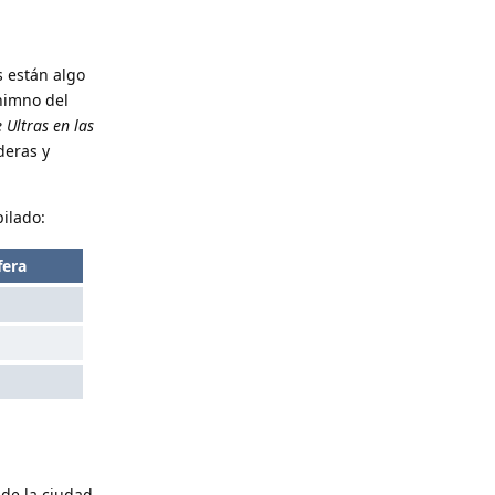
 están algo
 himno del
 Ultras en las
deras y
ilado:
fera
 de la ciudad