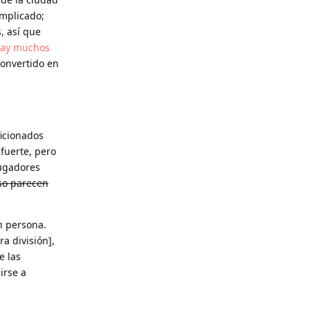
omplicado;
, así que
ay muchos
convertido en
ficionados
 fuerte, pero
jugadores
so parecen
n persona.
a división],
e las
irse a