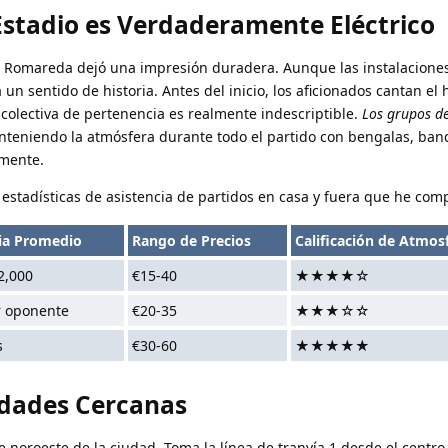
Estadio es Verdaderamente Eléctrico
 Romareda dejó una impresión duradera. Aunque las instalaciones
 un sentido de historia. Antes del inicio, los aficionados cantan el
colectiva de pertenencia es realmente indescriptible.
Los grupos de
nteniendo la atmósfera durante todo el partido con bengalas, ban
emente.
estadísticas de asistencia de partidos en casa y fuera que he comp
ia Promedio
Rango de Precios
Calificación de Atmos
2,000
€15-40
★★★★☆
r oponente
€20-35
★★★☆☆
s
€30-60
★★★★★
idades Cercanas
te noroeste de la ciudad. Toma la línea de tranvía 1 desde el centro