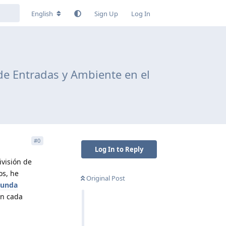
English
Sign Up
Log In
 de Entradas y Ambiente en el
#
0
Log In to Reply
ivisión de
os, he
Original Post
gunda
en cada