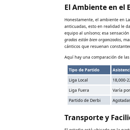
El Ambiente en el 
Honestamente, el ambiente en La
anticuadas, esto en realidad le da
equipo al unísono; esa sensación 
gradas están bien organizados
, ma
cánticos que resuenan constant
Aquí hay una comparación de las 
Tipo de Partido
Asistenc
Liga Local
18,000-2
Liga Fuera
Varía po
Partido de Derbi
Agotada
Transporte y Facil
El estadio está ubicado en la par