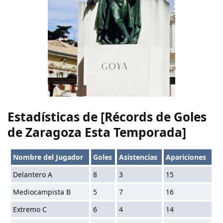
Estadísticas de [Récords de Goles
de Zaragoza Esta Temporada]
Nombre del Jugador
Goles
Asistencias
Apariciones
Delantero A
8
3
15
Mediocampista B
5
7
16
Extremo C
6
4
14