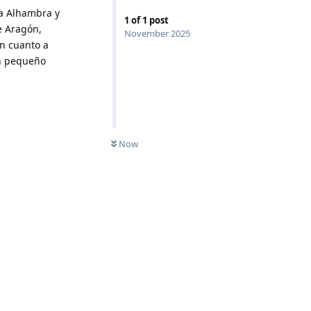
la Alhambra y
1
of
1
post
e Aragón,
November 2025
En cuanto a
un pequeño
Now