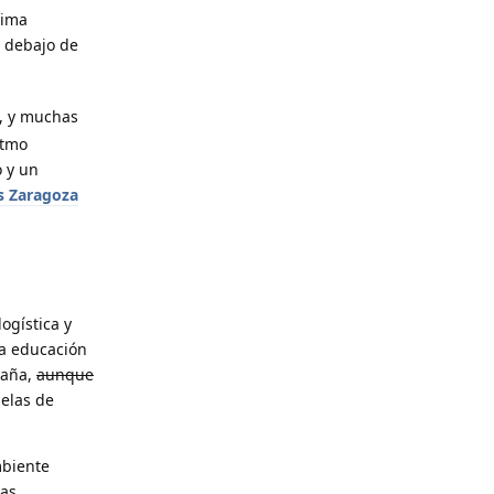
lima
r debajo de
e, y muchas
itmo
o y un
vs Zaragoza
ogística y
la educación
paña,
aunque
elas de
mbiente
las