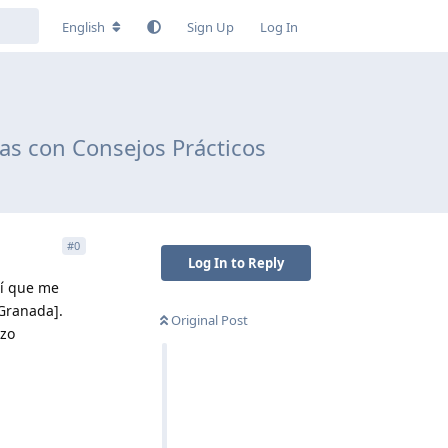
English
Sign Up
Log In
as con Consejos Prácticos
#
0
Log In to Reply
sí que me
 Granada].
Original Post
azo