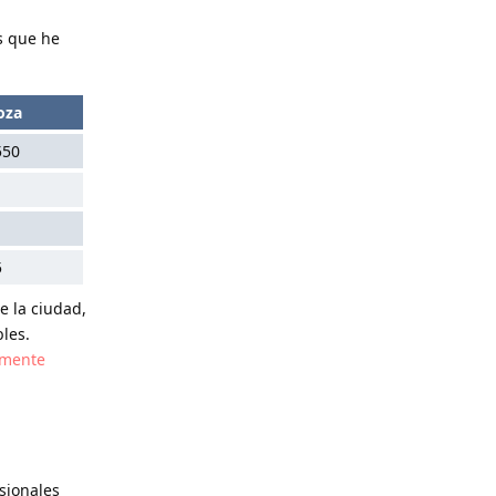
os que he
oza
550
5
e la ciudad,
bles.
rmente
sionales