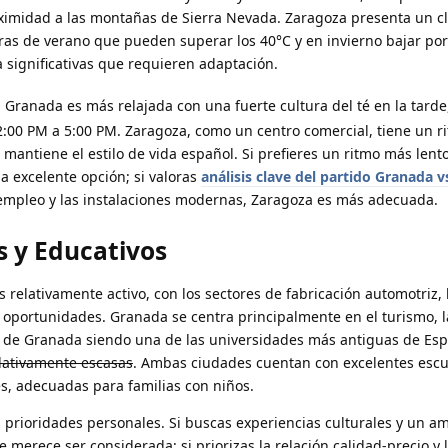
ximidad a las montañas de Sierra Nevada. Zaragoza presenta un c
uras de verano que pueden superar los 40°C y en invierno bajar po
significativas que requieren adaptación.
, Granada es más relajada con una fuerte cultura del té en la tard
 2:00 PM a 5:00 PM. Zaragoza, como un centro comercial, tiene un r
antiene el estilo de vida español. Si prefieres un ritmo más lent
a excelente opción; si valoras
análisis clave del partido Granada 
empleo y las instalaciones modernas, Zaragoza es más adecuada.
s y Educativos
 relativamente activo, con los sectores de fabricación automotriz, l
oportunidades. Granada se centra principalmente en el turismo, 
dad de Granada siendo una de las universidades más antiguas de Es
elativamente escasas
. Ambas ciudades cuentan con excelentes escu
es, adecuadas para familias con niños.
 prioridades personales. Si buscas experiencias culturales y un a
 merece ser considerada; si priorizas la relación calidad-precio y 