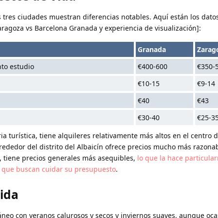
as tres ciudades muestran diferencias notables. Aquí están los dat
Zaragoza vs Barcelona Granada y experiencia de visualización]:
Granada
Zarag
to estudio
€400-600
€350-
€10-15
€9-14
€40
€43
€30-40
€25-3
a turística, tiene alquileres relativamente más altos en el centro d
lrededor del distrito del Albaicín ofrece precios mucho más razona
, tiene precios generales más asequibles,
lo que la hace particula
s que buscan cuidar su presupuesto
.
Vida
neo con veranos calurosos y secos y inviernos suaves, aunque oca