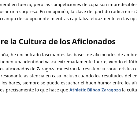
general en fuerza, pero las competiciones de copa son impredecible
sar una sorpresa. En mi opinión, la clave del partido radica en si
io campo de su oponente mientras capitaliza eficazmente en las o
e la Cultura de los Aficionados
aña, he encontrado fascinantes las bases de aficionados de ambo
o tienen una identidad vasca extremadamente fuerte, viendo el fút
Los aficionados de Zaragoza muestran la resistencia característica 
sionante asistencia en casa incluso cuando los resultados del e
en los bares, siempre se puede escuchar el buen humor entre los af
 es precisamente lo que hace que
Athletic Bilbao Zaragoza
la cultu