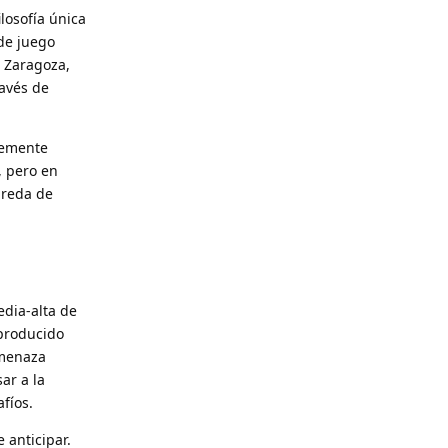
ilosofía única
de juego
 Zaragoza,
ravés de
lemente
, pero en
areda de
edia-alta de
 producido
amenaza
ar a la
fíos.
 anticipar.