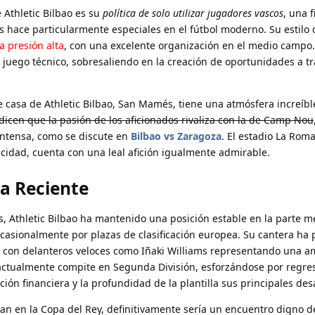
e Athletic Bilbao es su
política de solo utilizar jugadores vascos
, una f
s hace particularmente especiales en el fútbol moderno. Su estilo 
la presión alta
, con una excelente organización en el medio campo.
l juego técnico, sobresaliendo en la creación de oportunidades a t
 casa de Athletic Bilbao, San Mamés, tiene una atmósfera increíb
 dicen que la pasión de los aficionados rivaliza con la de Camp Nou
 intensa, como se discute en
Bilbao vs Zaragoza
. El estadio La Rom
idad, cuenta con una leal afición igualmente admirable.
ma Reciente
, Athletic Bilbao ha mantenido una posición estable en la parte m
ocasionalmente por plazas de clasificación europea. Su cantera ha
 con delanteros veloces como Iñaki Williams representando una 
a actualmente compite en Segunda División, esforzándose por regres
ión financiera y la profundidad de la plantilla sus principales desa
an en la Copa del Rey, definitivamente sería un encuentro digno de