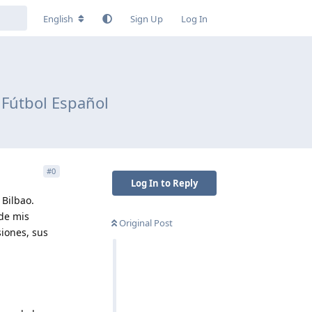
English
Sign Up
Log In
 Fútbol Español
#
0
Log In to Reply
 Bilbao.
de mis
Original Post
iones, sus