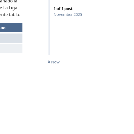
ganado la
e La Liga
1
of
1
post
nte tabla:
November 2025
bao
Now