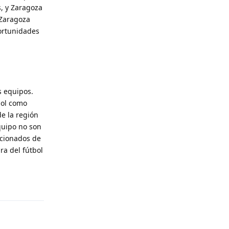
s, y Zaragoza
 Zaragoza
portunidades
s equipos.
bol como
de la región
quipo no son
icionados de
ra del fútbol
Reply