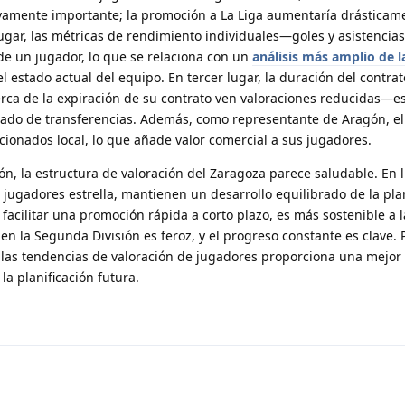
ivamente importante; la promoción a La Liga aumentaría drásticame
 lugar, las métricas de rendimiento individuales—goles y asistenci
e un jugador, lo que se relaciona con un
análisis más amplio de l
el estado actual del equipo. En tercer lugar, la duración del contra
rca de la expiración de su contrato ven valoraciones reducidas
—es
cado de transferencias. Además, como representante de Aragón, e
icionados local, lo que añade valor comercial a sus jugadores.
ón, la estructura de valoración del Zaragoza parece saludable. En 
jugadores estrella, mantienen un desarrollo equilibrado de la plan
acilitar una promoción rápida a corto plazo, es más sostenible a l
n la Segunda División es feroz, y el progreso constante es clave. 
 las tendencias de valoración de jugadores proporciona una mejor 
la planificación futura.