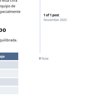
 esta cifra
equipo de
especialmente
1
of
1
post
November 2025
ipo
quilibrada.
aje
Now