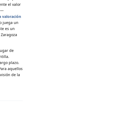
nte el valor
as—
a valoración
to juega un
te es un
l Zaragoza
lugar de
tilla.
argo plazo.
Para aquellos
visión de la
Reply