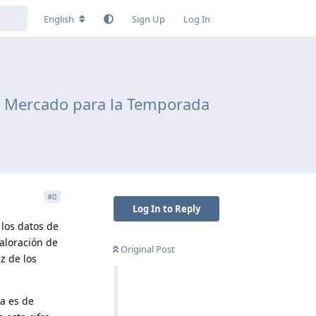
English
Sign Up
Log In
el Mercado para la Temporada
#
0
Log In to Reply
 los datos de
valoración de
Original Post
z de los
za es de