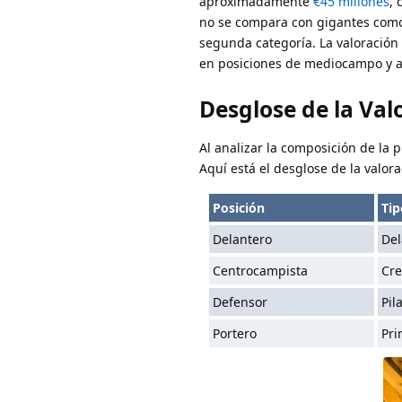
aproximadamente
€45 millones
, 
no se compara con gigantes como 
segunda categoría. La valoración
en posiciones de mediocampo y 
Desglose de la Valo
Al analizar la composición de la p
Aquí está el desglose de la valor
Posición
Tip
Delantero
Del
Centrocampista
Cre
Defensor
Pil
Portero
Pri