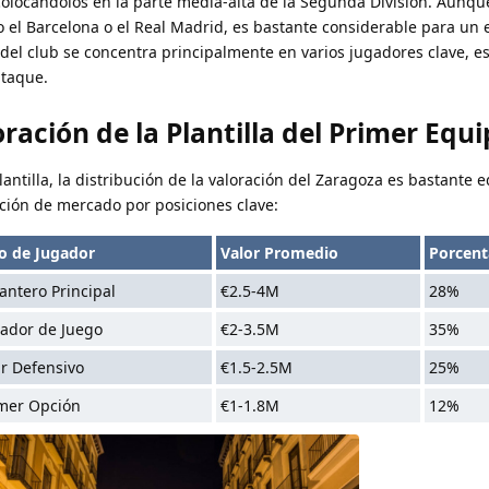
colocándolos en la parte media-alta de la Segunda División. Aunque
el Barcelona o el Real Madrid, es bastante considerable para un 
 del club se concentra principalmente en varios jugadores clave, 
ataque.
ración de la Plantilla del Primer Equ
lantilla, la distribución de la valoración del Zaragoza es bastante e
ación de mercado por posiciones clave:
o de Jugador
Valor Promedio
Porcent
antero Principal
€2.5-4M
28%
ador de Juego
€2-3.5M
35%
ar Defensivo
€1.5-2.5M
25%
mer Opción
€1-1.8M
12%