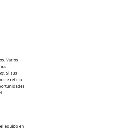
os. Varios
unos
es
. Si sus
o se refleja
oportunidades
el
del equipo en