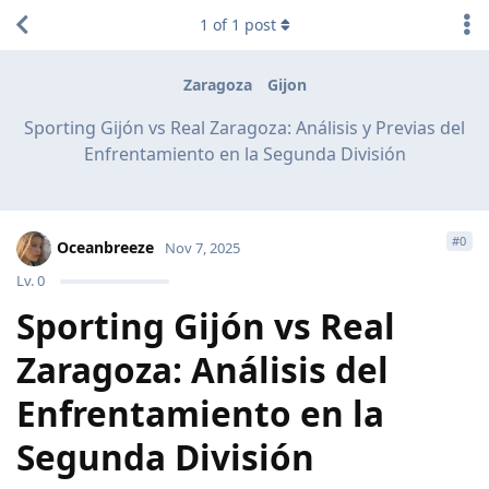
1
of
1
post
Zaragoza
Gijon
Sporting Gijón vs Real Zaragoza: Análisis y Previas del
Enfrentamiento en la Segunda División
#
0
Oceanbreeze
Nov 7, 2025
Lv.
0
Sporting Gijón vs Real
Zaragoza: Análisis del
Enfrentamiento en la
Segunda División