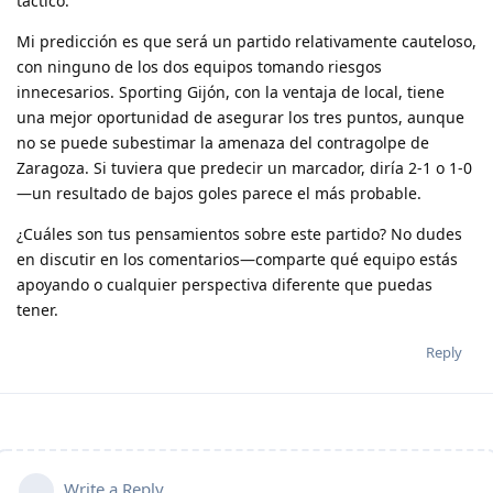
táctico.
Mi predicción es que será un partido relativamente cauteloso,
con ninguno de los dos equipos tomando riesgos
innecesarios.
Sporting Gijón, con la ventaja de local, tiene
una mejor oportunidad de asegurar los tres puntos, aunque
no se puede subestimar la amenaza del contragolpe de
Zaragoza. Si tuviera que predecir un marcador, diría 2-1 o 1-0
—un resultado de bajos goles parece el más probable.
¿Cuáles son tus pensamientos sobre este partido? No dudes
en discutir en los comentarios—comparte qué equipo estás
apoyando o cualquier perspectiva diferente que puedas
tener.
Reply
Write a Reply...