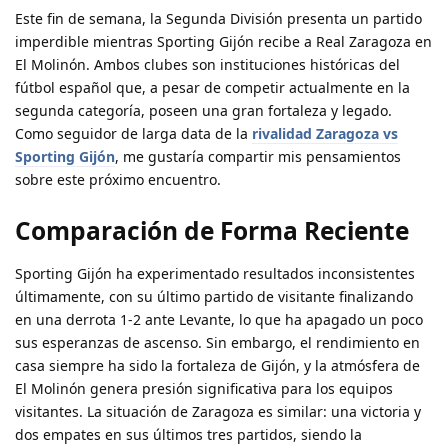
Este fin de semana, la Segunda División presenta un partido
imperdible mientras Sporting Gijón recibe a Real Zaragoza en
El Molinón. Ambos clubes son instituciones históricas del
fútbol español que, a pesar de competir actualmente en la
segunda categoría, poseen una gran fortaleza y legado.
Como seguidor de larga data de la
rivalidad Zaragoza vs
Sporting Gijón
, me gustaría compartir mis pensamientos
sobre este próximo encuentro.
Comparación de Forma Reciente
Sporting Gijón ha experimentado resultados inconsistentes
últimamente, con su último partido de visitante finalizando
en una derrota 1-2 ante Levante, lo que ha apagado un poco
sus esperanzas de ascenso. Sin embargo, el rendimiento en
casa siempre ha sido la fortaleza de Gijón, y la atmósfera de
El Molinón genera presión significativa para los equipos
visitantes. La situación de Zaragoza es similar: una victoria y
dos empates en sus últimos tres partidos, siendo la