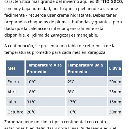
el frío seco
característica más grande del invierno aquí es
,
con muy baja humedad, por lo que la piel tiende a secarse
fácilmente - recuerda usar crema hidratante. Debes tener
preparadas chaquetas de plumas, bufandas y guantes, pero
dado que la calefacción interior generalmente está
disponible, el [clima de Zaragoza] es manejable.
A continuación, se presenta una tabla de referencia de las
temperaturas promedio para cada mes en Zaragoza:
Temperatura Alta
Temperatura Baja
Mes
Lluvia
Promedio
Promedio
Enero
10°C
2°C
20mm
Abril
18°C
8°C
35mm
Julio
31°C
17°C
15mm
Octubre
20°C
10°C
30mm
Zaragoza tiene un clima típico continental con cuatro
estaciones bien definidas y poca lluvia. Si deseas elegir el