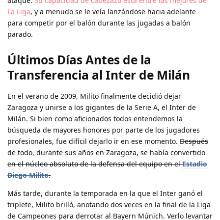
ataque.
Su capacidad de cabezazo está entre las mejores de
La Liga
, y a menudo se le veía lanzándose hacia adelante
para competir por el balón durante las jugadas a balón
parado.
Últimos Días Antes de la
Transferencia al Inter de Milán
En el verano de 2009, Milito finalmente decidió dejar
Zaragoza y unirse a los gigantes de la Serie A, el Inter de
Milán. Si bien como aficionados todos entendemos la
búsqueda de mayores honores por parte de los jugadores
profesionales, fue difícil dejarlo ir en ese momento.
Después
de todo, durante sus años en Zaragoza, se había convertido
en el núcleo absoluto de la defensa del equipo en el
Estadio
Diego Milito
.
Más tarde, durante la temporada en la que el Inter ganó el
triplete, Milito brilló, anotando dos veces en la final de la Liga
de Campeones para derrotar al Bayern Múnich. Verlo levantar