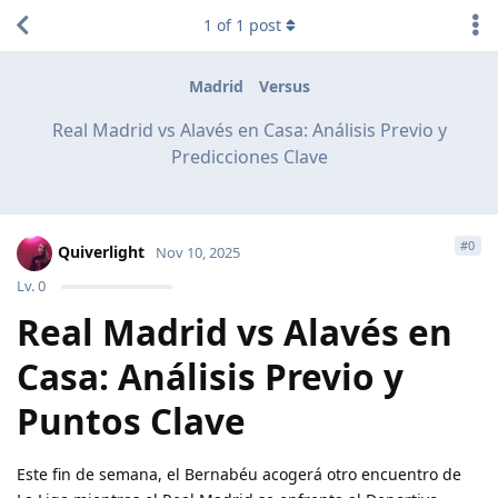
1
of
1
post
Madrid
Versus
Real Madrid vs Alavés en Casa: Análisis Previo y
Predicciones Clave
#
0
Quiverlight
Nov 10, 2025
Lv.
0
Real Madrid vs Alavés en
Casa: Análisis Previo y
Puntos Clave
Este fin de semana, el Bernabéu acogerá otro encuentro de