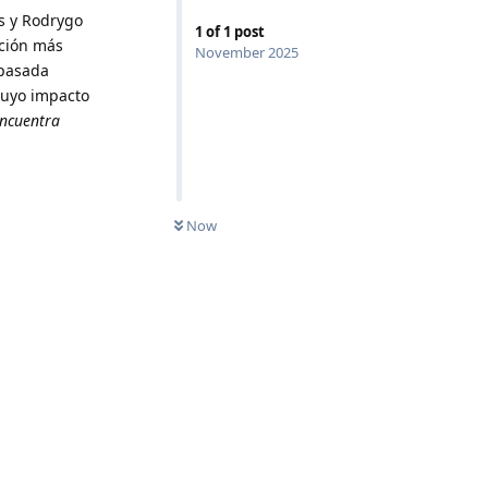
s y Rodrygo
1
of
1
post
ición más
November 2025
 pasada
cuyo impacto
encuentra
Now