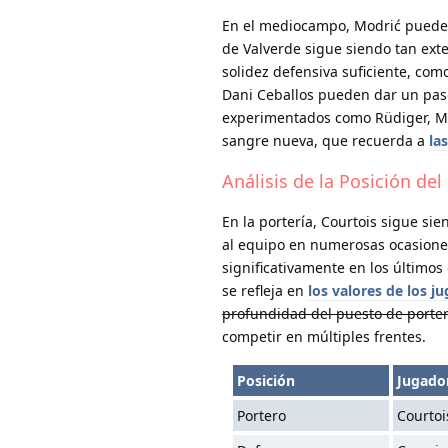
En el mediocampo, Modrić puede 
de Valverde sigue siendo tan ex
solidez defensiva suficiente, co
Dani Ceballos pueden dar un paso
experimentados como Rüdiger, Mili
sangre nueva, que recuerda a
la
Análisis de la Posición del
En la portería, Courtois sigue sie
al equipo en numerosas ocasiones
significativamente en los último
se refleja en
los valores de los j
profundidad del puesto de porter
competir en múltiples frentes.
Posición
Jugador
Portero
Courtoi