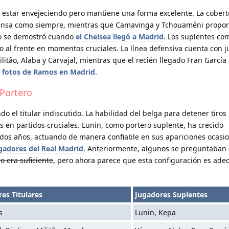
estar envejeciendo pero mantiene una forma excelente. La cobert
tensa como siempre, mientras que Camavinga y Tchouaméni propo
mo se demostró cuando
el Chelsea llegó a Madrid
. Los suplentes co
 al frente en momentos cruciales. La línea defensiva cuenta con 
tão, Alaba y Carvajal, mientras que el recién llegado Fran García
s fotos de Ramos en Madrid
.
 Portero
ndo el titular indiscutido. La habilidad del belga para detener tiros
 en partidos cruciales. Lunin, como portero suplente, ha crecido
s dos años, actuando de manera confiable en sus apariciones ocasi
ugadores del Real Madrid
.
Anteriormente, algunos se preguntaban s
o era suficiente
, pero ahora parece que esta configuración es ade
es Titulares
Jugadores Suplentes
s
Lunin, Kepa