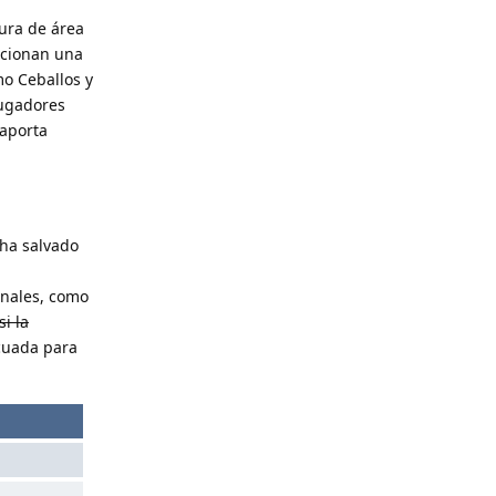
ura de área
rcionan una
mo Ceballos y
jugadores
 aporta
 ha salvado
onales, como
i la
cuada para