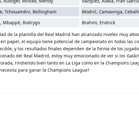
l, Rüdiger, Militão, Mendy
Vázquez, Alaba, Fran Garcí
e, Tchouaméni, Bellingham
Modrić, Camavinga, Ceball
s, Mbappé, Rodrygo
Brahim, Endrick
dad de la plantilla del Real Madrid han alcanzado niveles muy altos
 en papel, el equipo tiene potencial de campeonato en todas las c
ecible, y los resultados finales dependen de la forma de los jugado
icionado del Real Madrid, estoy muy emocionado de ver si los Galá
porada, rindiendo bien tanto en La Liga como en la Champions Lea
se necesita para ganar la Champions League?