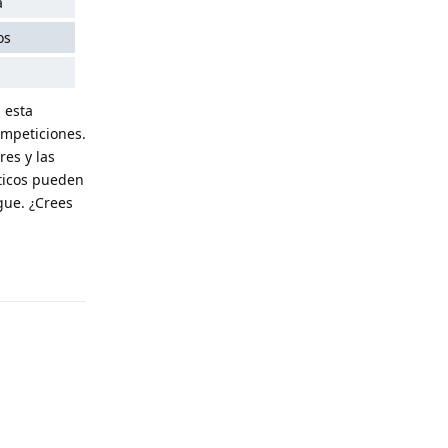
a
os
 esta
ompeticiones.
res y las
cticos pueden
gue. ¿Crees
Reply