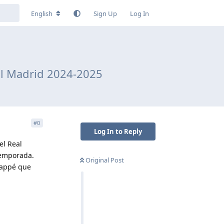
English
Sign Up
Log In
eal Madrid 2024-2025
#
0
Log In to Reply
el Real
temporada.
Original Post
Mbappé que