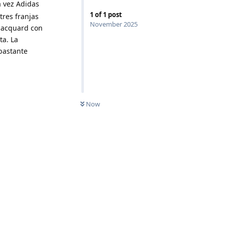
a vez Adidas
1
of
1
post
res franjas
November 2025
jacquard con
ta. La
bastante
Now