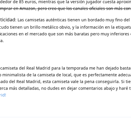
lrededor de 85 euros, mientras que la versión jugador cuesta apro
rar en Amazon, pero creo que los canales oficiales son más con
ticidad
: Las camisetas auténticas tienen un bordado muy fino del
cudo tienen un brillo metálico obvio, y la información en la etiquet
ficaciones en el mercado que son más baratas pero muy inferiores 
a.
va camiseta del Real Madrid para la temporada me han dejado bast
lo minimalista de la camiseta de local, que es perfectamente adecu
onado del Real Madrid, esta camiseta vale la pena conseguirla. Si t
cerca más detalladas, no dudes en dejar comentarios abajo y haré t
id!