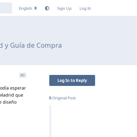
English
Sign Up
Log In
id y Guía de Compra
#
0
Log In to Reply
podía esperar
 Madrid que
Original Post
e diseño