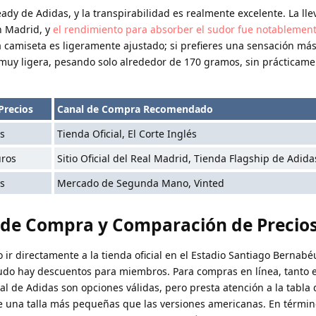
ready de Adidas, y la transpirabilidad es realmente excelente. La ll
n Madrid, y
el rendimiento para absorber el sudor fue notablemen
 la camiseta es ligeramente ajustado; si prefieres una sensación má
s muy ligera, pesando solo alrededor de 170 gramos, sin prácticam
Precios
Canal de Compra Recomendado
s
Tienda Oficial, El Corte Inglés
uros
Sitio Oficial del Real Madrid, Tienda Flagship de Adida
s
Mercado de Segunda Mano, Vinted
de Compra y Comparación de Precio
 ir directamente a la tienda oficial en el Estadio Santiago Bernabé
do hay descuentos para miembros. Para compras en línea, tanto el s
ial de Adidas son opciones válidas, pero presta atención a la tabla d
e una talla más pequeñas que las versiones americanas. En términ