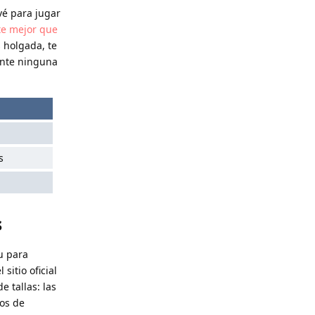
evé para jugar
te mejor que
s holgada, te
ente ninguna
s
s
u para
itio oficial
e tallas: las
os de