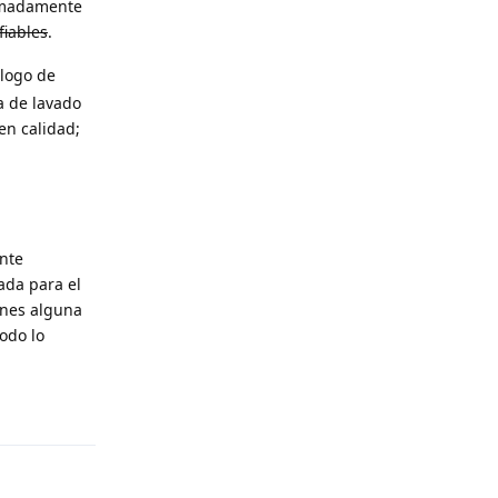
ximadamente
fiables
.
 logo de
a de lavado
en calidad;
ante
ada para el
ienes alguna
odo lo
Reply