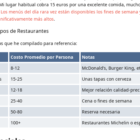
 Mi lugar habitual cobra 15 euros por una excelente comida, much
.
Los menús del día rara vez están disponibles los fines de semana 
gnificativamente más altos
.
ipos de Restaurantes
os que he compilado para referencia:
Costo Promedio por Persona
Notas
8-12
McDonald’s, Burger King, et
s
15-25
Unas tapas con cerveza
12-18
Mejor relación calidad-prec
25-40
Cena o fines de semana
50-80
Reserva necesaria
100+
Restaurantes Michelin o es