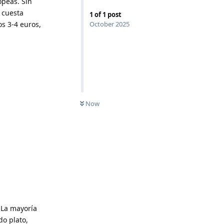
opeas. Sin
 cuesta
1
of
1
post
s 3-4 euros,
October 2025
Now
 La mayoría
do plato,