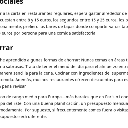
ociales
ir a la carta en restaurantes regulares, espera gastar alrededor de
cuestan entre 8 y 15 euros, los segundos entre 15 y 25 euros, los 
sonalmente, prefiero los bares de tapas donde compartir varias ta
0 euros por persona para una comida satisfactoria.
rrar
, he aprendido algunas formas de ahorrar:
Nunca comas en áreas tu
no sabrosas. Trata de tener el menú del día para el almuerzo ent
anera sencilla para la cena. Cocinar con ingredientes del superm
r comida. Además, muchos restaurantes ofrecen descuentos para es
a pena revisar.
son de rango medio para Europa—más baratos que en París o Lond
opa del Este. Con una buena planificación, un presupuesto mensua
ómodamente. Por supuesto, si frecuentemente comes fuera o visita
supuesto será diferente.