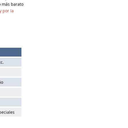
o más barato
y por la
c.
io
peciales