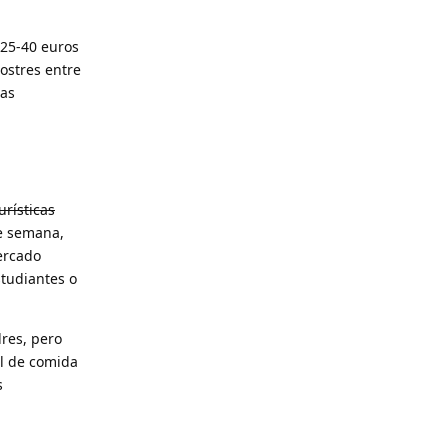
 25-40 euros
postres entre
pas
rísticas
re semana,
ercado
tudiantes o
res, pero
l de comida
s
Reply