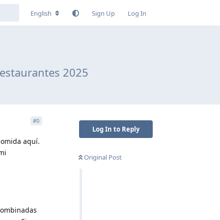
English
Sign Up
Log In
restaurantes 2025
#
0
Log In to Reply
comida aquí.
mi
Original Post
 combinadas