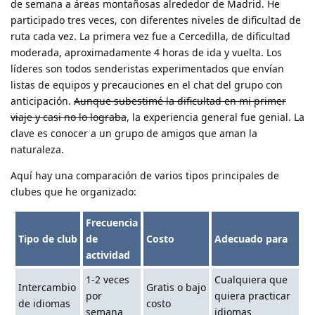
de semana a áreas montañosas alrededor de Madrid. He
participado tres veces, con diferentes niveles de dificultad de
ruta cada vez. La primera vez fue a Cercedilla, de dificultad
moderada, aproximadamente 4 horas de ida y vuelta. Los
líderes son todos senderistas experimentados que envían
listas de equipos y precauciones en el chat del grupo con
anticipación.
Aunque subestimé la dificultad en mi primer
viaje y casi no lo lograba
, la experiencia general fue genial. La
clave es conocer a un grupo de amigos que aman la
naturaleza.
Aquí hay una comparación de varios tipos principales de
clubes que he organizado:
Frecuencia
Tipo de club
de
Costo
Adecuado para
actividad
1-2 veces
Cualquiera que
Intercambio
Gratis o bajo
por
quiera practicar
de idiomas
costo
semana
idiomas