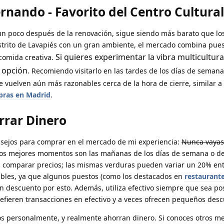
nando - Favorito del Centro Cultural
n poco después de la renovación, sigue siendo más barato que lo
strito de Lavapiés con un gran ambiente, el mercado combina pue
Si quieres experimentar la vibra multicultura
comida creativa.
e opción
. Recomiendo visitarlo en las tardes de los días de seman
e vuelven aún más razonables cerca de la hora de cierre, similar a
pras en Madrid
.
rrar Dinero
nsejos para comprar en el mercado de mi experiencia:
Nunca vayas 
Los mejores momentos son las mañanas de los días de semana o d
a comparar precios; las mismas verduras pueden variar un 20% en
zables, ya que algunos puestos (como los destacados en
restaurante
un descuento por esto. Además, utiliza efectivo siempre que sea pos
ieren transacciones en efectivo y a veces ofrecen pequeños desc
s personalmente, y realmente ahorran dinero. Si conoces otros m