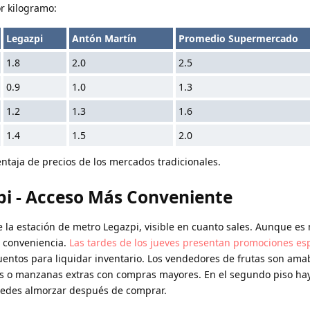
r kilogramo:
Legazpi
Antón Martín
Promedio Supermercado
1.8
2.0
2.5
0.9
1.0
1.3
1.2
1.3
1.6
1.4
1.5
2.0
ntaja de precios de los mercados tradicionales.
i - Acceso Más Conveniente
e la estación de metro Legazpi, visible en cuanto sales. Aunque es
 conveniencia.
Las tardes de los jueves presentan promociones es
ntos para liquidar inventario. Los vendedores de frutas son amab
o manzanas extras con compras mayores. En el segundo piso hay
edes almorzar después de comprar.