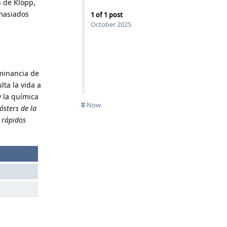
n de Klopp,
masiados
1
of
1
post
October 2025
minancia de
ta la vida a
y la química
Now
ósters de la
 rápidos