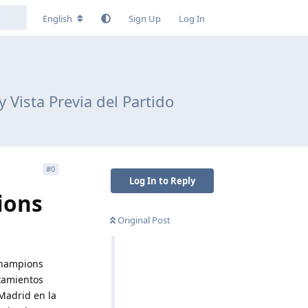
English
Sign Up
Log In
 Vista Previa del Partido
#
0
Log In to Reply
ions
Original Post
 Champions
tamientos
Madrid en la