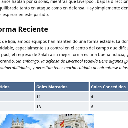
ños hablan por sí solas, mientras que Liverpool, bajo la direcció
equilibrada tanto en ataque como en defensa. Hay simplemente de
 esperar en este partido.
orma Reciente
es de liga, ambos equipos han mantenido una forma estable. La do
dable, especialmente su control en el centro del campo que dificul
erpool, el regreso de Salah a su mejor forma es una buena noticia, 
ejorando.
Sin embargo, la defensa de Liverpool todavía tiene algunas [p
ulnerabilidades, y necesitan tener mucho cuidado al enfrentarse a los
tidos
Goles Marcados
Goles Concedidos
11
4
13
6