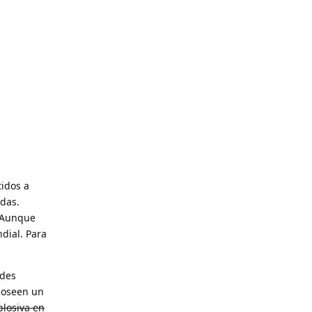
tidos a
idas.
Aunque
dial. Para
ades
 poseen un
plosiva en