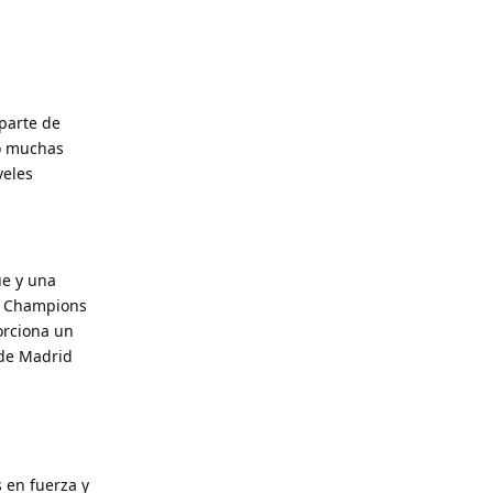
parte de
eó muchas
veles
ue y una
la Champions
orciona un
 de Madrid
 en fuerza y