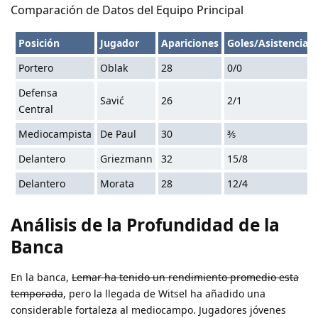
Comparación de Datos del Equipo Principal
Posición
Jugador
Apariciones
Goles/Asistencias
Portero
Oblak
28
0/0
Defensa
Savić
26
2/1
Central
Mediocampista
De Paul
30
⅗
Delantero
Griezmann
32
15/8
Delantero
Morata
28
12/4
Análisis de la Profundidad de la
Banca
En la banca,
Lemar ha tenido un rendimiento promedio esta
temporada
, pero la llegada de Witsel ha añadido una
considerable fortaleza al mediocampo. Jugadores jóvenes