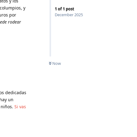
tos y los
columpios, y
1
of
1
post
euros por
December 2025
uede rodear
Now
gos dedicadas
 hay un
 niños.
Si vas