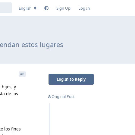
English
Sign Up
Log In
iendan estos lugares
#
0
Log In to Reply
hijos, y
ta de los
Original Post
e los fines