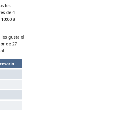
os les
res de 4
 10:00 a
les gusta el
dor de 27
al.
cesario