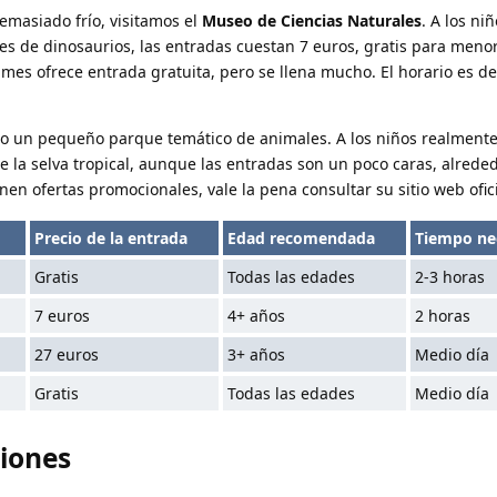
emasiado frío, visitamos el
Museo de Ciencias Naturales
. A los niñ
les de dinosaurios, las entradas cuestan 7 euros, gratis para meno
mes ofrece entrada gratuita, pero se llena mucho. El horario es de
o un pequeño parque temático de animales. A los niños realmente 
e la selva tropical, aunque las entradas son un poco caras, alrede
en ofertas promocionales, vale la pena consultar su sitio web ofici
Precio de la entrada
Edad recomendada
Tiempo ne
Gratis
Todas las edades
2-3 horas
7 euros
4+ años
2 horas
27 euros
3+ años
Medio día
Gratis
Todas las edades
Medio día
iones