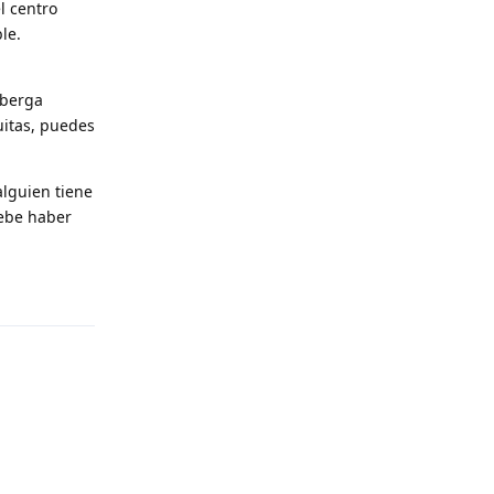
l centro
le.
lberga
uitas, puedes
alguien tiene
debe haber
Reply