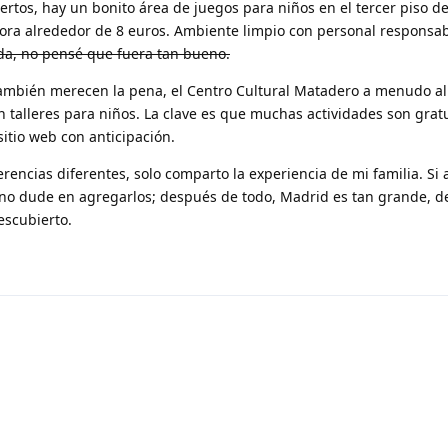
rtos, hay un bonito área de juegos para niños en el tercer piso de
hora alrededor de 8 euros. Ambiente limpio con personal responsab
da, no pensé que fuera tan bueno.
también merecen la pena
, el Centro Cultural Matadero a menudo a
on talleres para niños. La clave es que muchas actividades son grat
itio web con anticipación.
erencias diferentes, solo comparto la experiencia de mi familia. Si 
, no dude en agregarlos; después de todo, Madrid es tan grande, 
scubierto.