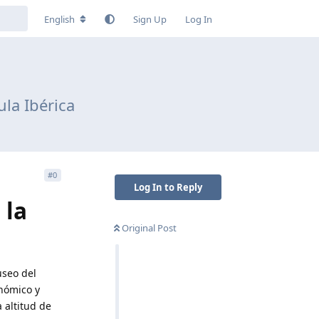
English
Sign Up
Log In
ula Ibérica
#
0
Log In to Reply
 la
Original Post
useo del
onómico y
 altitud de