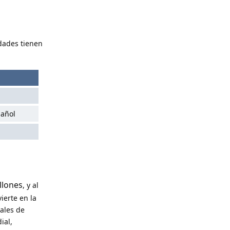
dades tienen
pañol
llones
, y al
ierte en la
ales de
ial,