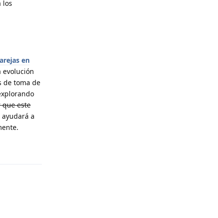
 los
arejas en
a evolución
es de toma de
 explorando
 que este
e ayudará a
mente.
Reply