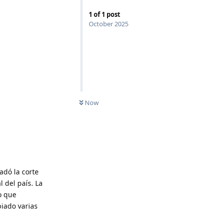
1
of
1
post
October 2025
Now
adó la corte
 del país. La
o que
biado varias