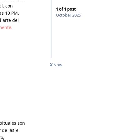
l, con
1
of
1
post
as 10 PM.
October 2025
 arte del
mente.
Now
bituales son
 de las 9
to,