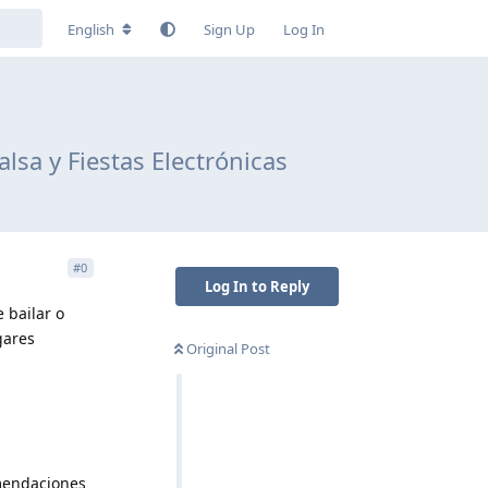
English
Sign Up
Log In
sa y Fiestas Electrónicas
#
0
Log In to Reply
 bailar o
gares
Original Post
omendaciones