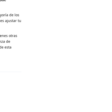
oría de los
es ajustar tu
ienes otras
nza de
de esta
Reply