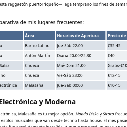
sta reggaetón puertorriqueño—llega temprano los fines de sema
parativa de mis lugares frecuentes:
Área
Horarios de Apertura
Precio de
o
Barrio Latino
Jue-Sáb 22:00
€35-45
o
Antón Martín
Diaria 20:00/22:30
€40
Salsa
Chueca
Mié-Dom 21:00
Gratis-€1
ino
Chueca
Vie-Sáb 23:00
€12-15
lectrónica
Malasaña
Jue-Sáb 00:00
€10-15
Electrónica y Moderna
ectrónica, Malasaña es tu mejor opción.
Mondo Disko
y
Siroco
frecu
 estilos musicales que van desde techno hasta house. El mes pasad
ente fue absolutamente increíble.
Aunque me pasé un poco y no 