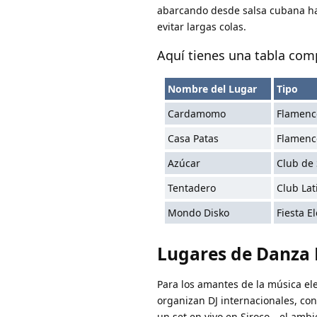
abarcando desde salsa cubana ha
evitar largas colas.
Aquí tienes una tabla com
Nombre del Lugar
Tipo
Cardamomo
Flamenc
Casa Patas
Flamenc
Azúcar
Club de 
Tentadero
Club Lat
Mondo Disko
Fiesta E
Lugares de Danza 
Para los amantes de la música el
organizan DJ internacionales, con
un set en vivo en Siroco—el ambi