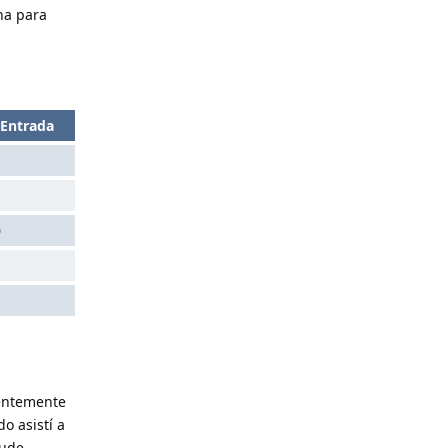
na para
 Entrada
0
entemente
o asistí a
pude