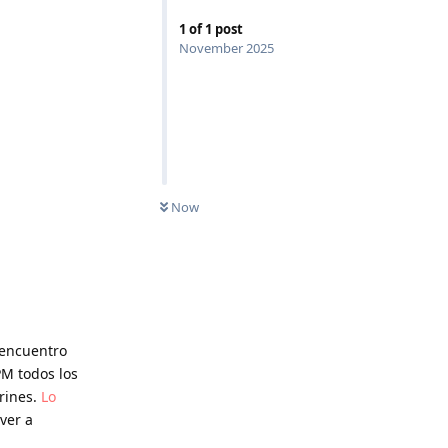
1
of
1
post
November 2025
Now
 encuentro
PM todos los
arines.
Lo
ver a