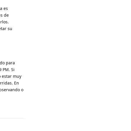
ra es
es de
rlos.
tar su
ido para
9 PM. Si
o estar muy
rridas. En
observando o
Reply