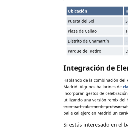
Ubicación
H
Puerta del Sol
S
Plaza de Callao
T
Distrito de Chamartín
F
Parque del Retiro
D
Integración de El
Hablando de la combinación del R
Madrid. Algunos bailarines de
cl
incorporan gestos de celebración
utilizando una versión remix del
eran particularmente profesional
baile callejero en Madrid un cará
Si estás interesado en el ba