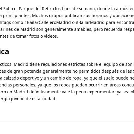
el Sol o el Parque del Retiro los fines de semana, donde la atmósfe
a principiantes. Muchos grupos publican sus horarios y ubicacion
htags como #BailarCallejeroMadrid o #BailarMadrid para encontra
ilarines de Madrid son generalmente amables, pero recuerda respe
ntes de tomar fotos o videos.
ica
ticos: Madrid tiene regulaciones estrictas sobre el equipo de son
voces de gran potencia generalmente no permitidos después de las 
eva calzado deportivo y un cambio de ropa, ya que el suelo puede n
encias personales, ya que los robos pueden ocurrir en áreas concu
ejero en Madrid definitivamente vale la pena experimentar: ya sea 
ergía juvenil de esta ciudad.