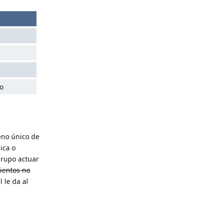
ro
eno único de
ica o
grupo actuar
ientos no
 le da al