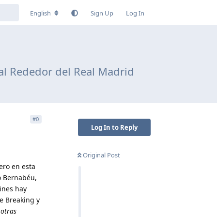
English
Sign Up
Log In
 al Rededor del Real Madrid
#
0
Log In to Reply
Original Post
ero en esta
o Bernabéu,
ines hay
e Breaking y
 otras