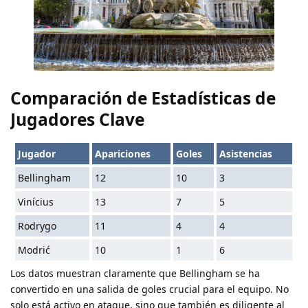
Comparación de Estadísticas de
Jugadores Clave
Jugador
Apariciones
Goles
Asistencias
Bellingham
12
10
3
Vinícius
13
7
5
Rodrygo
11
4
4
Modrić
10
1
6
Los datos muestran claramente que Bellingham se ha
convertido en una salida de goles crucial para el equipo. No
solo está activo en ataque, sino que también es diligente al