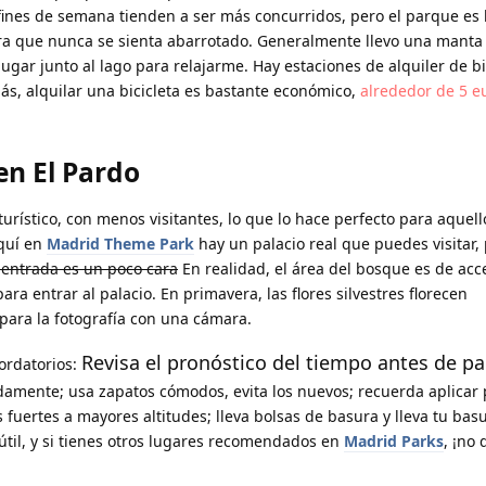
 fines de semana tienden a ser más concurridos, pero el parque es 
a que nunca se sienta abarrotado. Generalmente llevo una manta 
gar junto al lago para relajarme. Hay estaciones de alquiler de bi
más, alquilar una bicicleta es bastante económico,
alrededor de 5 e
n El Pardo
urístico, con menos visitantes, lo que lo hace perfecto para aquel
quí en
Madrid Theme Park
hay un palacio real que puedes visitar,
 entrada es un poco cara
En realidad, el área del bosque es de acce
ara entrar al palacio. En primavera, las flores silvestres florecen
ara la fotografía con una cámara.
Revisa el pronóstico del tiempo antes de par
ordatorios:
amente; usa zapatos cómodos, evita los nuevos; recuerda aplicar 
 fuertes a mayores altitudes; lleva bolsas de basura y lleva tu bas
útil, y si tienes otros lugares recomendados en
Madrid Parks
, ¡no