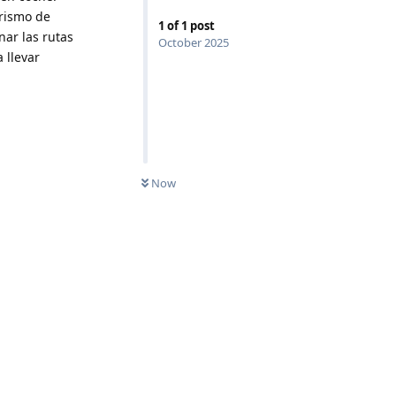
erismo de
1
of
1
post
ar las rutas
October 2025
 llevar
Now