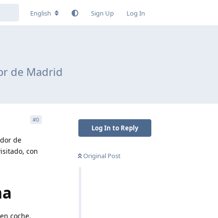
English
Sign Up
Log In
or de Madrid
#
0
Log In to Reply
edor de
isitado, con
Original Post
ma
 en coche.