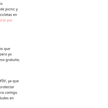
lo
de picnic y
cicletas en
uros por
los que
 pero yo
so gratuito;
tir
, ya que
protector
ura contigo.
 dudes en