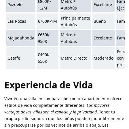
€800K-
Metro +
Famili
Pozuelo
Excelente
1.2M
Autobús
Ejecut
Principalmente
Las Rozas
€700K-1M
Bueno
Famili
Autobús
€650K-
Metro +
Majadahonda
Excelente
Famili
950K
Autobús
Perso
€400K-
Getafe
Metro Directo
Moderado
con
650K
presu
Experiencia de Vida
Vivir en una villa en comparación con un apartamento ofrece
estilos de vida completamente diferentes.
Las mayores
ventajas de las villas son el espacio y la privacidad
. Tener tu
propio jardín significa que los niños pueden jugar libremente
sin preocuparse por los vecinos de arriba o abajo. Las