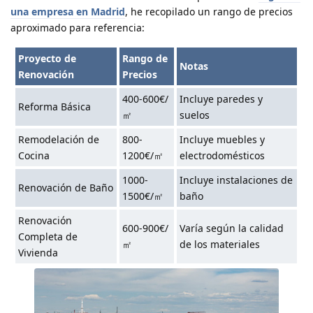
una empresa en Madrid
, he recopilado un rango de precios
aproximado para referencia:
Proyecto de
Rango de
Notas
Renovación
Precios
400-600€/
Incluye paredes y
Reforma Básica
㎡
suelos
Remodelación de
800-
Incluye muebles y
Cocina
1200€/㎡
electrodomésticos
1000-
Incluye instalaciones de
Renovación de Baño
1500€/㎡
baño
Renovación
600-900€/
Varía según la calidad
Completa de
㎡
de los materiales
Vivienda