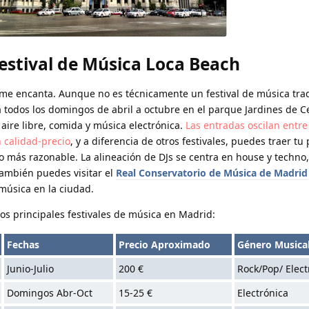
Festival de Música Loca Beach
 me encanta. Aunque no es técnicamente un festival de música tradi
a todos los domingos de abril a octubre en el parque Jardines de Ce
aire libre, comida y música electrónica.
Las entradas oscilan entre 
 calidad-precio
, y a diferencia de otros festivales, puedes traer tu
o más razonable. La alineación de DJs se centra en house y techno,
También puedes visitar el
Real Conservatorio de Música de Madrid
música en la ciudad.
os principales festivales de música en Madrid:
Fechas
Precio Aproximado
Género Musica
Junio-Julio
200 €
Rock/Pop/ Elect
Domingos Abr-Oct
15-25 €
Electrónica