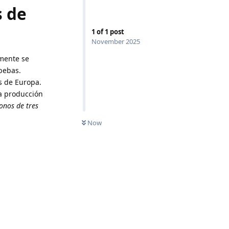
s de
1
of
1
post
November 2025
lmente se
ebebas.
s de Europa.
a producción
onos de tres
Now