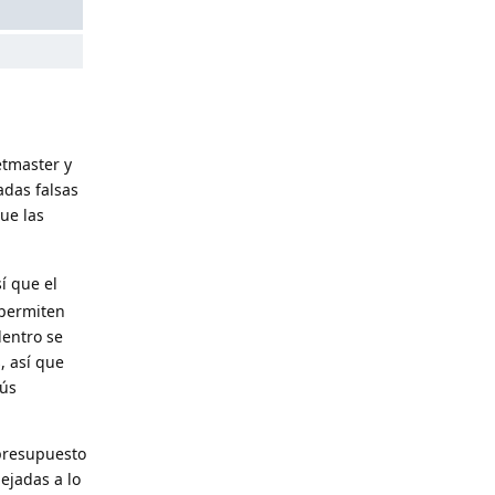
etmaster y
adas falsas
ue las
í que el
 permiten
dentro se
, así que
bús
 presupuesto
ejadas a lo