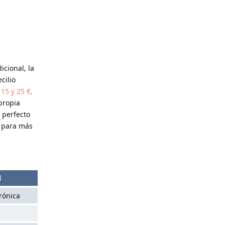
cional, la
cilio
15 y 25 €,
 propia
 perfecto
para más
l
rónica