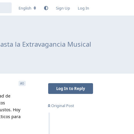
English
Sign Up
Log In
asta la Extravagancia Musical
#
0
Log In to Reply
dad de
tos
Original Post
ustos. Hoy
cticos para