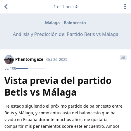
1
of
1
post
Málaga
Baloncesto
Análisis y Predicción del Partido Betis vs Málaga
#
0
Phantomgaze
Oct 26, 2025
Lv.
108
Vista previa del partido
Betis vs Málaga
He estado siguiendo el próximo partido de baloncesto entre
Betis y Málaga, y como entusiasta del baloncesto que ha
vivido en España durante muchos años, me gustaría
compartir mis pensamientos sobre este encuentro. Ambos