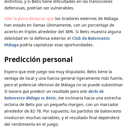
distintivo, y si Betis tiene dificultades en las transiciones
defensivas, podrían ser vulnerables.
Vale la pena destacar que
los tiradores externos de Málaga
han estado en llamas últimamente, con un porcentaje de
acierto en triples alrededor del 38%. Si Betis muestra alguna
debilidad en la defensa exterior, el
Club de Baloncesto
Málaga
podría capitalizar esas oportunidades.
Predicción personal
Espero que este juego sea muy disputado. Betis tiene la
ventaja de local y una fuerza general ligeramente más fuerte,
pero el potencial ofensivo de Málaga no se puede subestimar.
Si tuviera que predecir un resultado para este
derbi de
baloncesto Málaga vs Betis
, me inclinaría hacia una estrecha
victoria de Betis por un pequeño margen, con un marcador
alrededor de 82-78. Por supuesto, los partidos de baloncesto
involucran muchas variables, y el resultado final dependerá
del rendimiento en el juego.