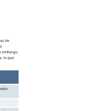
las de
or
in embargo,
s, lo que
uesto