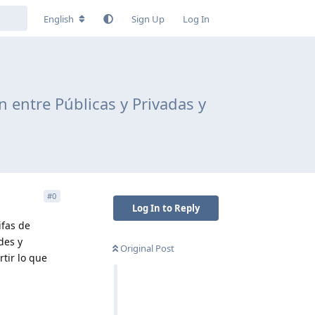
English
Sign Up
Log In
n entre Públicas y Privadas y
#
0
Log In to Reply
ifas de
des y
Original Post
tir lo que