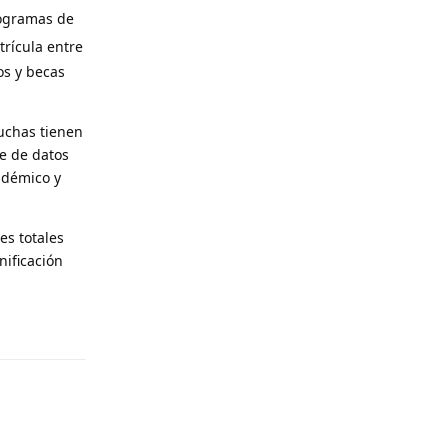
rogramas de
trícula entre
os y becas
uchas tienen
se de datos
adémico y
es totales
nificación
Reply