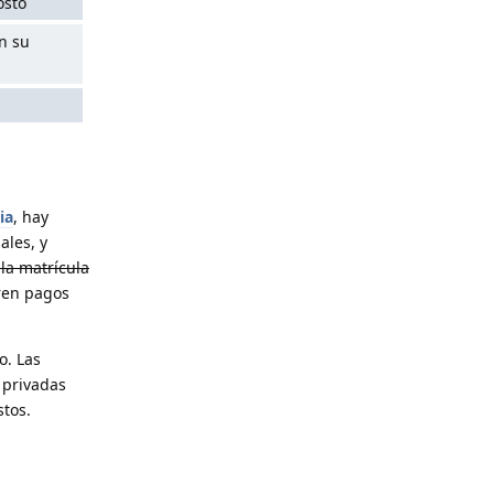
osto
n su
ia
, hay
ales, y
la matrícula
eren pagos
o. Las
 privadas
stos.