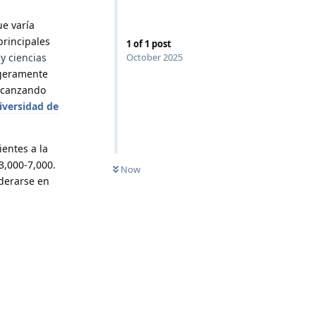
ue varía
principales
1
of
1
post
y ciencias
October 2025
igeramente
alcanzando
iversidad de
entes a la
€3,000-7,000.
Now
derarse en