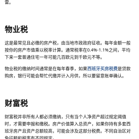
雷。
物业税
这是最常见且必缴的房产税，由当地市政政府征收。每年金额一般
按你的房产市值乘以税率计算。通常税率在0.4%-1.1%之间，平均
下来一套普通住宅一年可能几百欧元到千欧元不等。
物业税的缴纳时间通常是在每年春季，如果
西班牙买房税费
是贷款
购房，银行可能会帮忙代缴并计入月供，所以要留意账单确认。
财富税
财富税并非所有人都必须缴纳，只有当个人净资产超过规定阈值
时，才需要申报和缴税。房产价值算入总资产，如果你持有多套西
班牙房产且资产总额较高，可能会涉及这部分税费。不同自治区对
免征额和税率有不同规定。