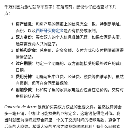
千万别因为激动就草率签字！在落笔前，建议你仔细检查以下几
点：
房产信息
：和房产局的简报上的信息完全一致，特别是地址、
面积、以及
西班牙买房定金
是否有债务或限制。
双方身份
：买卖双方的个人信息准确无误。如果卖家是夫妻，
通常需要两人共同签字。
价格和定金
：总房价、定金金额、支付方式和支付期限都写得
清清楚楚。
过户期限
：约定一个明确的、双方都能接受的最终过户的截止
日期。
费用分摊
：明确写出中介费、公证费、税费等由谁承担。虽然
有惯例，但写在合同里最保险。
附加条款
：比如房子里的家具家电是否包含在总价内，交房时
房屋的状态等。
Contrato de Arras
是保护买卖双方权益的重要文件。虽然找律师会
多一笔开销，但相比可能损失的巨额定金，这笔钱花得绝对值。我
当时就因为律师发现合同里一个关于交房时间的模糊条款，避免了
后续的大麻烦。希望大家的买房之路都能顺顺利利！有什么问题欢