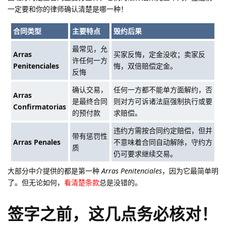
一定要和你的律师确认清楚是哪一种！
合同类型
主要特点
毁约后果
最常见，允
Arras
买家反悔，定金没收；卖家反
许任何一方
Penitenciales
悔，双倍赔偿定金。
反悔
确认交易，
任何一方都不能单方面解约，否
Arras
是最终合同
则对方可诉诸法庭强制执行或要
Confirmatorias
的预付款
求赔偿。
违约方需按合同约定赔偿，但并
带有惩罚性
Arras Penales
不意味着合同自动解除，守约方
质
仍可要求继续交易。
大部分中介提供的都是第一种
Arras Penitenciales
，因为它最简单明
了。但无论如何，
看清楚条款
总是没错的。
签字之前，这几点务必核对！