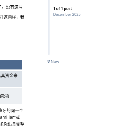
户。没有这两
1
of
1
post
December 2025
好这两样，我
Now
出具资金来
额款项
班牙的同一个
liar”或
求你出具完整