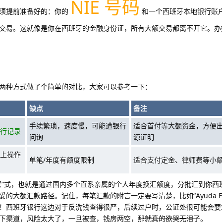
NIE 号码
必须提前准备好的：你的
和一个西班牙本地银行账
交易。这就像是你在西班牙的金融身份证，所有大额交易都离不开它。办
两种方式做了个简单的对比，大家可以参考一下：
缺点
备注
手续繁琐，速度慢，可能遭银行
适合首付等大额资金，方便
行记录
问询
源证明
上操作
单笔/年度有额度限制
适合支付定金、律师费等小
家”式，也就是通过国内多个直系亲属的个人年度换汇额度，分批汇到你西
大额汇款路径。记住，每笔汇款的附言一定要写清楚，比如“Ayuda Fami
！西班牙银行这边对于反洗钱查得很严，后续过户时，公证处很可能会要
下渠道，风险太大了，一旦被查，钱房两空，
那就真的欲哭无泪了
。