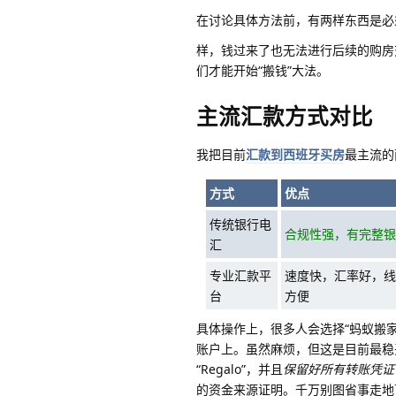
在讨论具体方法前，有两样东西是
样，钱过来了也无法进行后续的购房
们才能开始“搬钱”大法。
主流汇款方式对比
我把目前
汇款到西班牙买房
最主流的
方式
优点
传统银行电
合规性强，有完整银
汇
专业汇款平
速度快，汇率好，线
台
方便
具体操作上，很多人会选择“蚂蚁搬
账户上。虽然麻烦，但这是目前最稳妥的
“Regalo”，并且
保留好所有转账凭证
的资金来源证明。千万别图省事走地