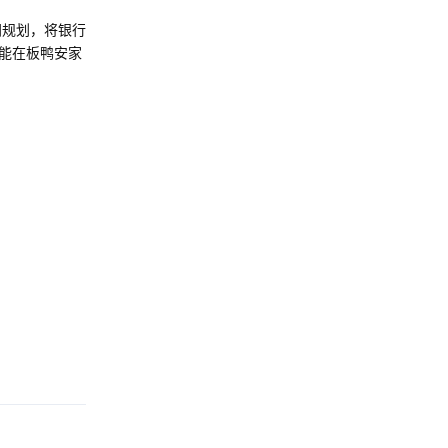
间规划，将银行
能在板鸭安家
Reply