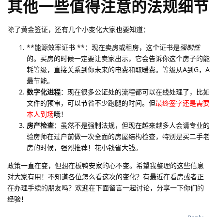
其他一些值得注意的法规细节
除了黄金签证，还有几个小变化大家也要知道：
**能源效率证书 **：现在卖房或租房，这个证书是
强制性
的。买房的时候一定要让卖家出示，它会告诉你这个房子的能
耗等级，直接关系到你未来的电费和取暖费。等级从A到G，A
最节能。
数字化进程
：现在很多公证处的流程都可以在线处理了，比如
文件的预审，可以节省不少跑腿的时间。但
最终签字还是需要
本人到场
哦！
房产检查
：虽然不是强制法规，但现在越来越多人会请专业的
验房师在过户前做一次全面的房屋结构检查，特别是买二手老
房的时候，强烈推荐！花小钱省大钱。
政策一直在变，但想在板鸭安家的心不变。希望我整理的这些信息
对大家有用！不知道各位怎么看这次的变化？有最近在看房或者正
在办理手续的朋友吗？欢迎在下面留言一起讨论，分享一下你们的
经验！