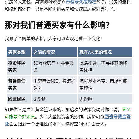
买房的人来说，
其实影响没那么
西班牙买房规定
致命
。买房的流程
和权利都还在，只是不能再把买房和快速拿居留划等号了。
那对我们普通买家有什么影响？
我做了个简单的表格，大家可以直观地看一下变化：
买家类型
之前的情况
现在/未来的情况
投资移民
50万欧房产 ≈ 黄金签
此路不通，需寻找其他移
买家
证
民途径
普通自住
正常申请NIE，按流程
流程基本不变，市场可能
买家
购房
更理性
欧盟居民
无影响
无影响
如果你不是冲着黄金签证来的，那这次的政策变动对你来说，
甚至
可能是个好消息
。少了大型投资客的炒作，房价可能
西班牙黄金签
证
会回归到一个更理性的水平，选择空间也许会更大。