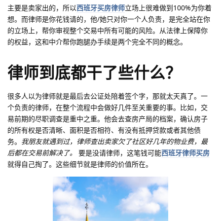
主要是卖家出的，所以
西班牙买房律师
立场上很难做到100%为你着
想。而律师是你花钱请的，他/她只对你一个人负责，是完全站在你
的立场上，帮你审视整个交易中所有可能的风险。从法律上保障你
的权益，这和中介帮你跑腿办手续是两个完全不同的概念。
律师到底都干了些什么？
很多人以为律师就是最后去公证处陪着签个字，那就太天真了。一
个负责的律师，在整个流程中会做好几件至关重要的事。比如，交
易前期的尽职调查是重中之重。他会去查房产局的档案，确认房子
的所有权是否清晰、面积是否相符、有没有抵押贷款或者其他债
务。
我朋友就遇到过，律师查出卖家欠了社区好几年的物业费，最
后都在交易前解决了。
要是没请律师，这笔钱可能
西班牙律师买房
就得自己掏了。这些细节就是律师的价值所在。