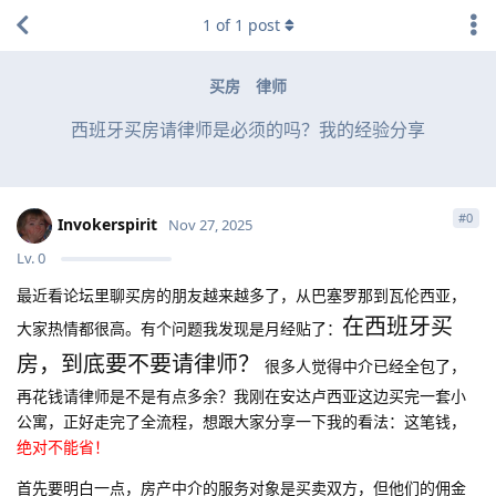
1
of
1
post
买房
律师
西班牙买房请律师是必须的吗？我的经验分享
#
0
Invokerspirit
Nov 27, 2025
Lv.
0
最近看论坛里聊买房的朋友越来越多了，从巴塞罗那到瓦伦西亚，
在西班牙买
大家热情都很高。有个问题我发现是月经贴了：
房，到底要不要请律师？
很多人觉得中介已经全包了，
再花钱请律师是不是有点多余？我刚在安达卢西亚这边买完一套小
公寓，正好走完了全流程，想跟大家分享一下我的看法：这笔钱，
绝对不能省！
首先要明白一点，房产中介的服务对象是买卖双方，但他们的佣金