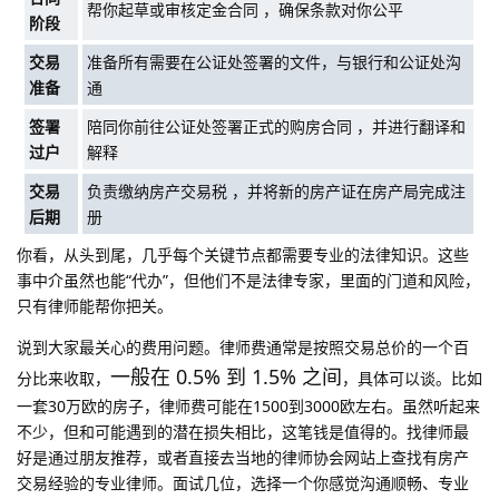
帮你起草或审核定金合同 ，确保条款对你公平
阶段
交易
准备所有需要在公证处签署的文件，与银行和公证处沟
准备
通
签署
陪同你前往公证处签署正式的购房合同 ，并进行翻译和
过户
解释
交易
负责缴纳房产交易税 ，并将新的房产证在房产局完成注
后期
册
你看，从头到尾，几乎每个关键节点都需要专业的法律知识。这些
事中介虽然也能“代办”，但他们不是法律专家，里面的门道和风险，
只有律师能帮你把关。
说到大家最关心的费用问题。律师费通常是按照交易总价的一个百
一般在 0.5% 到 1.5% 之间
分比来收取，
，具体可以谈。比如
一套30万欧的房子，律师费可能在1500到3000欧左右。虽然听起来
不少，但和可能遇到的潜在损失相比，这笔钱是值得的。找律师最
好是通过朋友推荐，或者直接去当地的律师协会网站上查找有房产
交易经验的专业律师。面试几位，选择一个你感觉沟通顺畅、专业