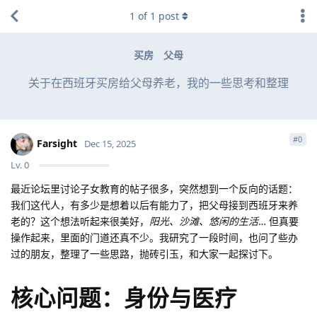
1
of
1
post
买房
父母
关于在西班牙买房给父母养老，我的一些思考和整理
#
0
Farsight
Dec 15, 2025
Lv.
0
最近论坛里讨论子女教育的帖子很多，突然想到一个反向的话题：
我们这代人，有多少是想着以后有能力了，把父母接到西班牙来养
老的？这个想法听起来很美好，
阳光、沙滩、悠闲的生活
… 但真要
操作起来，里面的门道还真不少。我研究了一段时间，也问了些办
过的朋友，整理了一些思路，抛砖引玉，和大家一起探讨下。
核心问题：身份与医疗