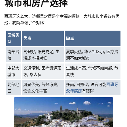
城市和房产选择
西班牙这么大，选哪里定居是个幸福的烦恼。大城市和小镇各有优
劣，我简单做了个对比：
区域类
优点
缺点
型
南部沿
气候好, 阳光充足, 生
夏季炎热, 华人社区小, 医疗资
海
活成本相对低
源不如大城市
中部大
交通便利, 医疗资源顶
生活成本高, 气候不如南部, 节
城市
级, 华人多
奏快
北部地
风景优美, 气候凉爽,
多雨, 日照少, 语言可能
西班牙
区
饮食文化丰富
父母买房
有障碍