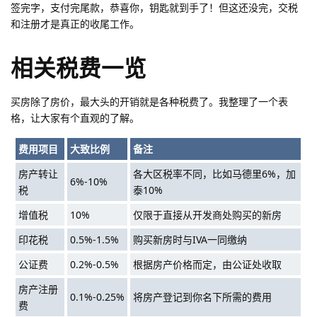
签完字，支付完尾款，恭喜你，钥匙就到手了！但这还没完，交税
和注册才是真正的收尾工作。
相关税费一览
买房除了房价，最大头的开销就是各种税费了。我整理了一个表
格，让大家有个直观的了解。
费用项目
大致比例
备注
房产转让
各大区税率不同，比如马德里6%，加
6%-10%
税
泰10%
增值税
10%
仅限于直接从开发商处购买的新房
印花税
0.5%-1.5%
购买新房时与IVA一同缴纳
公证费
0.2%-0.5%
根据房产价格而定，由公证处收取
房产注册
0.1%-0.25%
将房产登记到你名下所需的费用
费