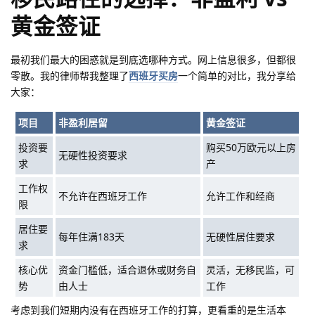
黄金签证
最初我们最大的困惑就是到底选哪种方式。网上信息很多，但都很
零散。我的律师帮我整理了
西班牙买房
一个简单的对比，我分享给
大家：
项目
非盈利居留
黄金签证
投资要
购买50万欧元以上房
无硬性投资要求
求
产
工作权
不允许在西班牙工作
允许工作和经商
限
居住要
每年住满183天
无硬性居住要求
求
核心优
资金门槛低，适合退休或财务自
灵活，无移民监，可
势
由人士
工作
考虑到我们短期内没有在西班牙工作的打算，更看重的是生活本