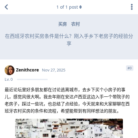
1
of
1
post
买房
农村
在西班牙农村买房条件是什么？刚入手乡下老房子的经验分
享
#
0
Zenithcore
Nov 27, 2025
Lv.
0
最近论坛里好多朋友都在讨论逃离城市，去乡下买个小房子的事
儿，感觉风很大啊。我去年刚在安达卢西亚这边入手一个带院子的
老房子，踩过一些坑，也总结了点经验，今天就来和大家聊聊在西
班牙农村买房的条件和流程，希望能帮到有同样想法的朋友。