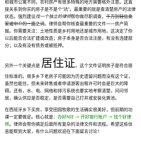
和城市公寓不同，农村房产有很多特殊的地方需要格外注意。这直
接关系到你买的房子是不是个“坑”。最重要的就是查清楚房产的法律
状态。强烈建议
找一个独立的律师
帮你做尽职调查，
千万别轻信卖
家或中介的一面之词
。律师会帮你核查最重要的文件——房产简
报。你需要关注：土地性质是乡村用地还是城市用地，这决定了你
以后能否合法扩建或改造；房子本身是否合法注册，有没有违建部
分；以及有没有债务或被抵押。
居住证
另外一个关键点是
。这个文件证明房子是符合居
住标准的。很多乡下老房子可能因为历史遗留问题而没有这个证，
虽然也能住，但未来转售或者申请游客出租许可时会是巨大的障
碍。还有，水、电、网络和排污系统也要实地考察清楚，问问邻
居，确认供应是否稳定，是否需要自己打井或安装化粪池。
在西班牙乡下买房，享受田园牧歌的生活确实很美好，但前期的功
课一定要做足。核心就是：
办好NIE -> 开好银行账户 -> 找个好律
师
。律师会帮你搞定后面所有复杂的法律文件和流程。希望这些信
息能帮到大家，有什么问题欢迎在下面留言讨论！