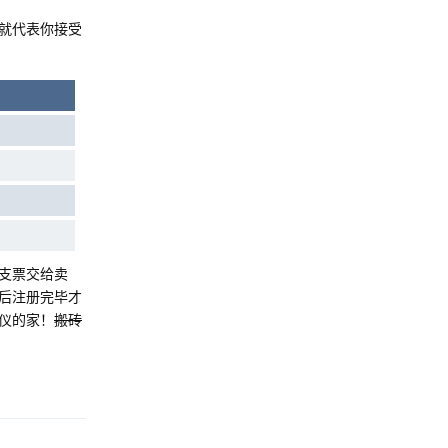
就代表你接受
支票交给卖
后注册完毕才
仪的家！
搬砖
Reply