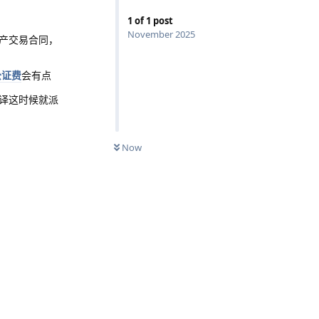
1
of
1
post
November 2025
产交易合同，
公证费
会有点
译这时候就派
Now