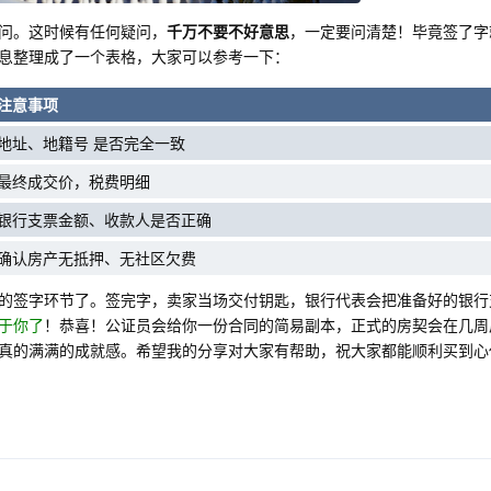
问。这时候有任何疑问，
千万不要不好意思
，一定要问清楚！毕竟签了字
息整理成了一个表格，大家可以参考一下：
注意事项
地址、地籍号 是否完全一致
最终成交价，税费明细
银行支票金额、收款人是否正确
确认房产无抵押、无社区欠费
的签字环节了。签完字，卖家当场交付钥匙，银行代表会把准备好的银行
于你了
！恭喜！公证员会给你一份合同的简易副本，正式的房契会在几周
真的满满的成就感。希望我的分享对大家有帮助，祝大家都能顺利买到心