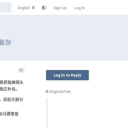
English
Sign Up
Log In
复杂
#
0
Log In to Reply
真把我搞得头
指正补充。
Original Post
，目前大部分
如马德里是