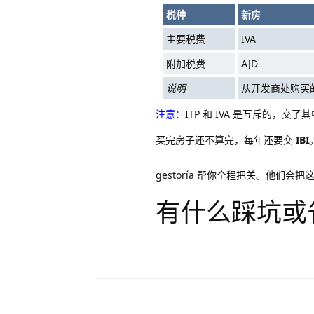
税种
新房
主要税费
IVA
附加税费
AJD
说明
从开发商处购买
注意：
ITP 和 IVA 是互斥的，
买完房子还不算完，每年还要交
IBI
gestoría 帮你全程把关。他们
有什么踩坑或