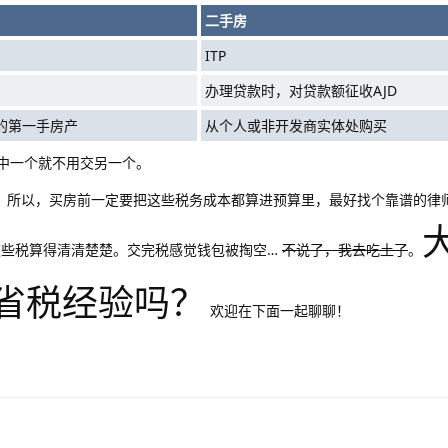
二手房
ITP
办理贷款时，对贷款额征收AJD
的第一手房产
从个人或非开发商实体处购买
交了其中一个就不用交另一个。
。所以，买房前一定要把这些税务成本都算进预算里，最好找个靠谱的律
会把这些税算得清清楚楚。交完税感觉钱包被掏空…
不说了，我去吃土了
。
省税经验吗？
欢迎在下面一起聊聊！