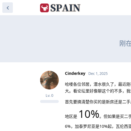
刚
Cinderkey
Dec 1, 2025
哈喽各位邻居，潜水很久了，最近刚
大。看论坛里好像聊这个的不多，我
Lv.
0
首先要搞清楚你买的是新房还是二手
10%
地区是
。但如果是买二手
6%，加泰罗尼亚是10%起，瓦伦西亚