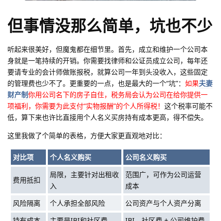
但事情没那么简单，坑也不少
听起来很美好，但魔鬼都在细节里。首先，成立和维护一个公司本
身就是一笔持续的开销。你需要找律师和公证员成立公司，每年还
要请专业的会计师做账报税，就算公司一年到头没收入，这些固定
的管理费也少不了。更重要的一点，也是最大的一个“坑”：
如果
夫妻
财产制
你用公司名下的房子自住，税务局会认为公司在给你提供一
项福利，你需要为此支付“实物报酬”的个人所得税！
这个税率可能不
低，算下来也许比直接用个人名义买房持有成本更高，得不偿失。
这里我做了个简单的表格，方便大家更直观地对比：
对比项
个人名义购买
公司名义购买
局限，主要针对出租收
范围广，可作为公司运营
费用抵扣
入
成本
风险隔离
个人承担全部风险
公司资产与个人资产分离
持有成本
主要是IBI和社区费
IBI、社区费 + 公司维护费