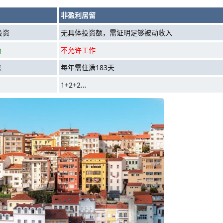
非盈利居留
投资
无具体投资额，需证明足够被动收入
商
不允许工作
求
每年需住满183天
1+2+2…