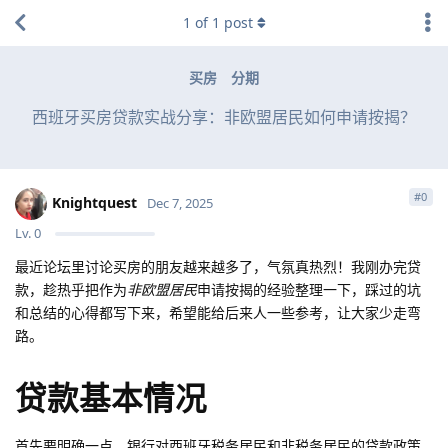
1
of
1
post
买房
分期
西班牙买房贷款实战分享：非欧盟居民如何申请按揭？
#
0
Knightquest
Dec 7, 2025
Lv.
0
最近论坛里讨论买房的朋友越来越多了，气氛真热烈！我刚办完贷
款，趁热乎把作为
非欧盟居民
申请按揭的经验整理一下，踩过的坑
和总结的心得都写下来，希望能给后来人一些参考，让大家少走弯
路。
贷款基本情况
首先要明确一点，银行对西班牙税务居民和非税务居民的贷款政策