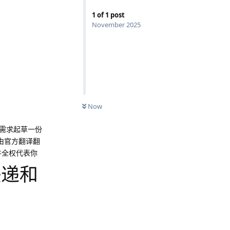
1
of
1
post
November 2025
Now
需求起草一份
由官方翻译翻
件全权代表你
快递和