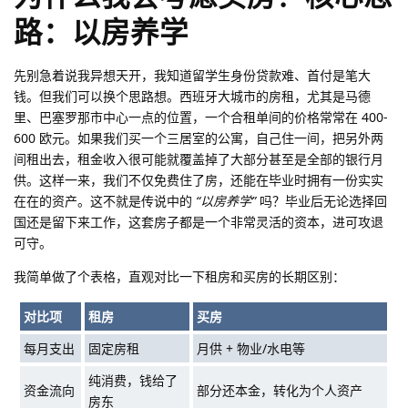
路：以房养学
先别急着说我异想天开，我知道留学生身份贷款难、首付是笔大
钱。但我们可以换个思路想。西班牙大城市的房租，尤其是马德
里、巴塞罗那市中心一点的位置，一个合租单间的价格常常在 400-
600 欧元。如果我们买一个三居室的公寓，自己住一间，把另外两
间租出去，租金收入很可能就覆盖掉了大部分甚至是全部的银行月
供。这样一来，我们不仅免费住了房，还能在毕业时拥有一份实实
在在的资产。这不就是传说中的
“以房养学”
吗？毕业后无论选择回
国还是留下来工作，这套房子都是一个非常灵活的资本，进可攻退
可守。
我简单做了个表格，直观对比一下租房和买房的长期区别：
对比项
租房
买房
每月支出
固定房租
月供 + 物业/水电等
纯消费，钱给了
资金流向
部分还本金，转化为个人资产
房东