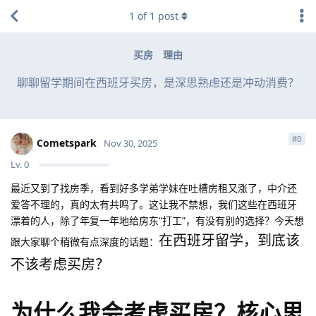
1
of
1
post
买房
理由
聊聊留学期间在西班牙买房，是深思熟虑还是冲动消费？
#
0
Cometspark
Nov 30, 2025
Lv.
0
最近又到了找房季，看到好多学弟学妹在吐槽房租又涨了，中介还
爱答不理的，真的太有共鸣了。这让我不禁想，我们这些在西班牙
漂着的人，除了年复一年地给房东“打工”，有没有别的选择？今天想
在西班牙留学，到底该
跟大家聊个稍微有点深度的话题：
不该考虑买房？
为什么我会考虑买房？核心思