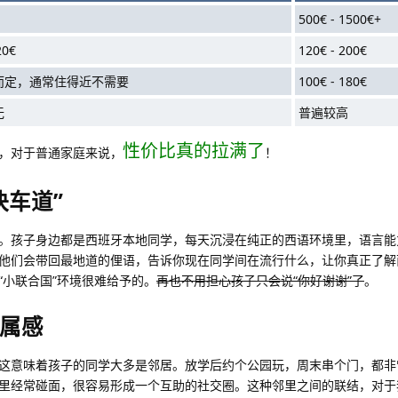
500€ - 1500€+
20€
120€ - 200€
而定，通常住得近不需要
100€ - 180€
无
普遍较高
性价比真的拉满了
，对于普通家庭来说，
！
快车道”
。孩子身边都是西班牙本地同学，每天沉浸在纯正的西语环境里，语言能
他们会带回最地道的俚语，告诉你现在同学间在流行什么，让你真正了解
“小联合国”环境很难给予的。
再也不用担心孩子只会说“你好谢谢”了
。
属感
这意味着孩子的同学大多是邻居。放学后约个公园玩，周末串个门，都非
里经常碰面，很容易形成一个互助的社交圈。这种邻里之间的联结，对于