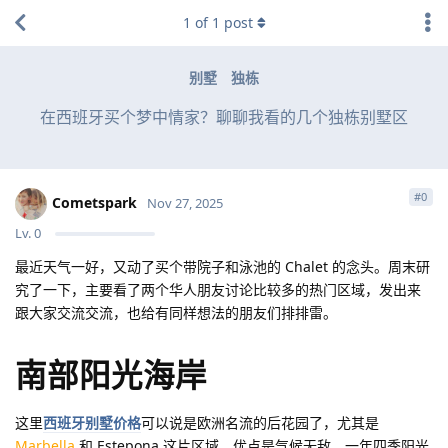
1
of
1
post
别墅
独栋
在西班牙买个梦中情家？聊聊我看的几个独栋别墅区
#
0
Cometspark
Nov 27, 2025
Lv.
0
最近天气一好，又动了买个带院子和泳池的 Chalet 的念头。周末研
究了一下，主要看了两个华人朋友讨论比较多的热门区域，发出来
跟大家交流交流，也给有同样想法的朋友们排排雷。
南部阳光海岸
这里
西班牙别墅价格
可以说是欧洲名流的后花园了，尤其是
Marbella
和 Estepona 这片区域。优点是气候无敌，一年四季阳光