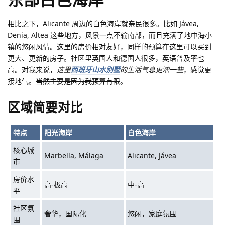
相比之下，Alicante 周边的白色海岸就亲民很多。比如 Jávea,
Denia, Altea 这些地方，风景一点不输南部，而且充满了地中海小
镇的悠闲风情。这里的房价相对友好，同样的预算在这里可以买到
更大、更新的房子。社区里英国人和德国人很多，英语普及率也
高。对我来说，
这里
西班牙山水别墅
的生活气息更浓一些
，感觉更
接地气。
当然主要是因为我预算有限
。
区域简要对比
特点
阳光海岸
白色海岸
核心城
Marbella, Málaga
Alicante, Jávea
市
房价水
高-极高
中-高
平
社区氛
奢华，国际化
悠闲，家庭氛围
围