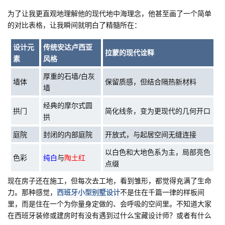
为了让我更直观地理解他的现代地中海理念，他甚至画了一个简单
的对比表格，让我瞬间就明白了精髓所在：
设计元
传统安达卢西亚
拉蒙的现代诠释
素
风格
厚重的石墙/白灰
墙体
保留质感，但结合隔热新材料
墙
经典的摩尔式圆
拱门
简化线条，变为更现代的几何开口
拱
庭院
封闭的内部庭院
开放式，与起居空间无缝连接
以白色和大地色系为主，局部亮色
色彩
纯白
与
陶土红
点缀
现在房子还在施工，但每次去工地，看到雏形，都觉得充满了生命
力。那种感觉，
西班牙小型别墅设计
不是住在千篇一律的样板间
里，而是住在一个为你量身定做的、会呼吸的空间里。不知道大家
在西班牙装修或建房时有没有遇到过什么宝藏设计师？或者有什么