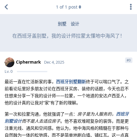
1
of
1
post
别墅
设计
在西班牙盖别墅，我的设计师拉蒙太懂地中海风了！
#
0
Ciphermark
Dec 4, 2025
Lv.
0
最近一直在忙活新家的事，
西班牙别墅翻新
终于可以喘口气了。之
前看论坛里好多朋友讨论在西班牙买房、装修的话题，今天也忍不
住想来分享一下我的设计师——拉蒙，一个地道的安达卢西亚人，
他的设计真的让我对“家”有了新的理解。
第一次和拉蒙沟通，他就强调了一点：
房子是为人服务的，
西班牙
别墅设计
而不是人去适应房子
。他不喜欢堆砌复杂的装饰，而是更
注重光线、通风和空间感。他认为，地中海风格的精髓在于那种与
自然融为一体的松弛感，而不是简单地刷白墙、铺红瓦。这一点真