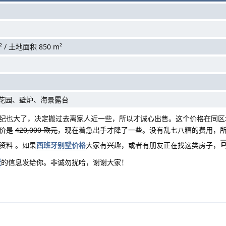
 / 土地面积 850 m²
花园、壁炉、海景露台
纪也大了，决定搬过去离家人近一些，所以才诚心出售。这个价格在同区
牌价是
420,000 欧元
，现在着急出手才降了一些。没有乱七八糟的费用，
资料 。如果
西班牙别墅价格
大家有兴趣，或者有朋友正在找这类房子，
墅
的信息发给你。非诚勿扰哈，谢谢大家！