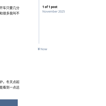
1
of
1
post
开车只要几分
November 2025
和很多我叫不
Now
炉，冬天点起
能看到一点远