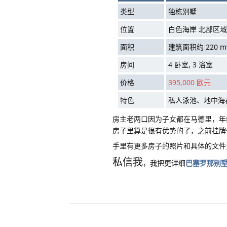
类型
独栋别墅
位置
白色海岸 北部区域
面积
建筑面积约 220 m²
房间
4 卧室, 3 浴室
价格
395,000 欧元
特色
私人泳池、地中海
房主老两口因为子女都在马德里，年
房子里算是很有优势的了，之前挂
手里有更多房子的照片和具体的文件
私信我
，我把更详细
巴塞罗那别