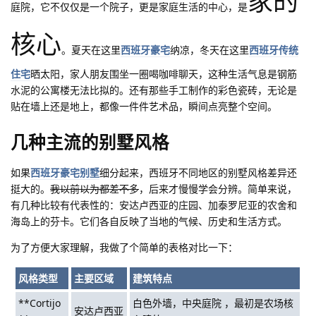
家的
庭院，它不仅仅是一个院子，更是家庭生活的中心，是
核心
。夏天在这里
西班牙豪宅
纳凉，冬天在这里
西班牙传统
住宅
晒太阳，家人朋友围坐一圈喝咖啡聊天，这种生活气息是钢筋
水泥的公寓楼无法比拟的。还有那些手工制作的彩色瓷砖，无论是
贴在墙上还是地上，都像一件件艺术品，瞬间点亮整个空间。
几种主流的别墅风格
如果
西班牙豪宅别墅
细分起来，西班牙不同地区的别墅风格差异还
挺大的。
我以前以为都差不多
，后来才慢慢学会分辨。简单来说，
有几种比较有代表性的：安达卢西亚的庄园、加泰罗尼亚的农舍和
海岛上的芬卡。它们各自反映了当地的气候、历史和生活方式。
为了方便大家理解，我做了个简单的表格对比一下：
风格类型
主要区域
建筑特点
**Cortijo
白色外墙，中央庭院 ，最初是农场核
安达卢西亚