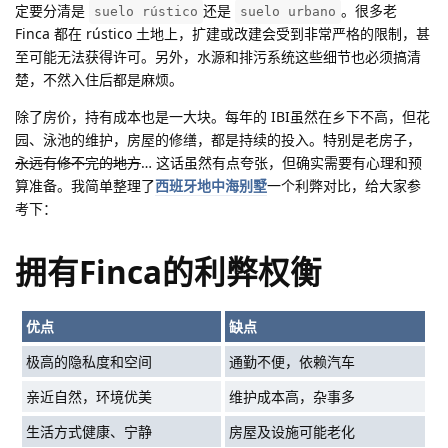
定要分清是
还是
。很多老
suelo rústico
suelo urbano
Finca 都在 rústico 土地上，扩建或改建会受到非常严格的限制，甚
至可能无法获得许可。另外，水源和排污系统这些细节也必须搞清
楚，不然入住后都是麻烦。
除了房价，持有成本也是一大块。每年的 IBI虽然在乡下不高，但花
园、泳池的维护，房屋的修缮，都是持续的投入。特别是老房子，
永远有修不完的地方
… 这话虽然有点夸张，但确实需要有心理和预
算准备。我简单整理了
西班牙地中海别墅
一个利弊对比，给大家参
考下：
拥有Finca的利弊权衡
优点
缺点
极高的隐私度和空间
通勤不便，依赖汽车
亲近自然，环境优美
维护成本高，杂事多
生活方式健康、宁静
房屋及设施可能老化