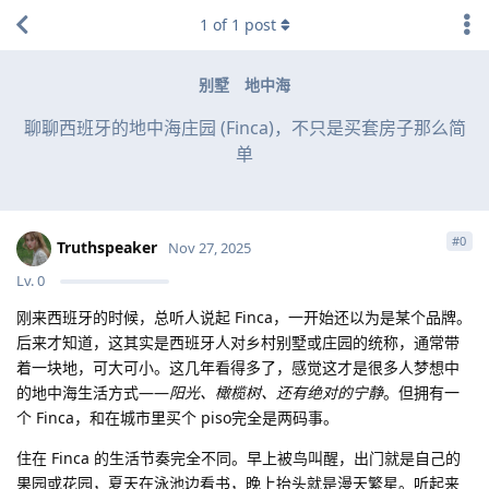
1
of
1
post
别墅
地中海
聊聊西班牙的地中海庄园 (Finca)，不只是买套房子那么简
单
#
0
Truthspeaker
Nov 27, 2025
Lv.
0
刚来西班牙的时候，总听人说起 Finca，一开始还以为是某个品牌。
后来才知道，这其实是西班牙人对乡村别墅或庄园的统称，通常带
着一块地，可大可小。这几年看得多了，感觉这才是很多人梦想中
的地中海生活方式——
阳光、橄榄树、还有绝对的宁静
。但拥有一
个 Finca，和在城市里买个 piso完全是两码事。
住在 Finca 的生活节奏完全不同。早上被鸟叫醒，出门就是自己的
果园或花园，夏天在泳池边看书，晚上抬头就是漫天繁星。听起来