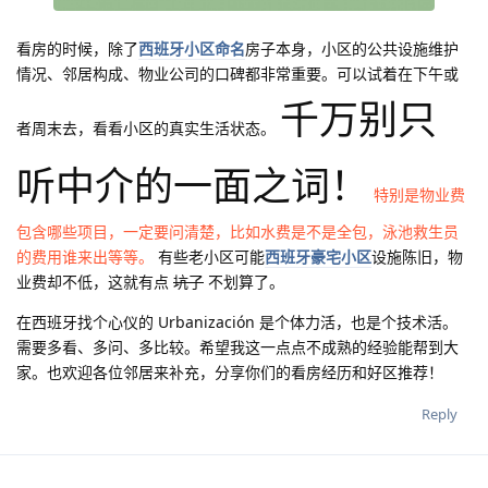
看房的时候，除了
西班牙小区命名
房子本身，小区的公共设施维护
情况、邻居构成、物业公司的口碑都非常重要。可以试着在下午或
千万别只
者周末去，看看小区的真实生活状态。
听中介的一面之词！
特别是物业费
包含哪些项目，一定要问清楚，比如水费是不是全包，泳池救生员
的费用谁来出等等。
有些老小区可能
西班牙豪宅小区
设施陈旧，物
业费却不低，这就有点
坑了
不划算了。
在西班牙找个心仪的 Urbanización 是个体力活，也是个技术活。
需要多看、多问、多比较。希望我这一点点不成熟的经验能帮到大
家。也欢迎各位邻居来补充，分享你们的看房经历和好区推荐！
Reply