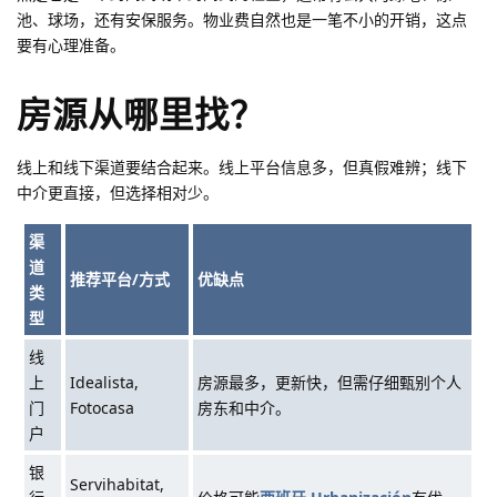
池、球场，还有安保服务。物业费自然也是一笔不小的开销，这点
要有心理准备。
房源从哪里找？
线上和线下渠道要结合起来。线上平台信息多，但真假难辨；线下
中介更直接，但选择相对少。
渠
道
推荐平台/方式
优缺点
类
型
线
上
Idealista,
房源最多，更新快，但需仔细甄别个人
门
Fotocasa
房东和中介。
户
银
Servihabitat,