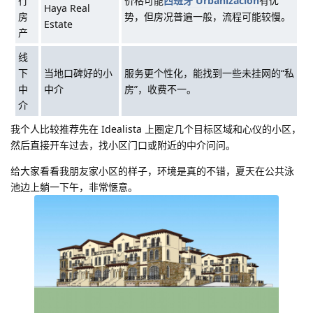
行
价格可能
西班牙 Urbanización
有优
Haya Real
房
势，但房况普遍一般，流程可能较慢。
Estate
产
线
下
当地口碑好的小
服务更个性化，能找到一些未挂网的“私
中
中介
房”，收费不一。
介
我个人比较推荐先在 Idealista 上圈定几个目标区域和心仪的小区，
然后直接开车过去，找小区门口或附近的中介问问。
给大家看看我朋友家小区的样子，环境是真的不错，夏天在公共泳
池边上躺一下午，非常惬意。