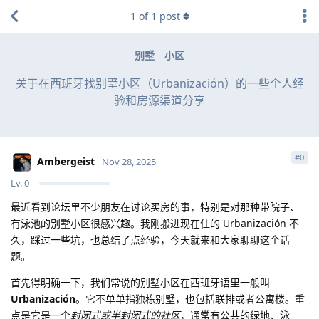
1
of
1
post
别墅
小区
关于在西班牙找别墅小区（Urbanización）的一些个人经
验和房源渠道分享
#
0
Ambergeist
Nov 28, 2025
Lv.
0
最近看到论坛里不少朋友在讨论买房的事，特别是对那种带院子、
有泳池的别墅小区很感兴趣。我刚搬进现在住的 Urbanización 不
久，踩过一些坑，也总结了点经验，今天就来和大家聊聊这个话
题。
首先得明确一下，我们常说的别墅小区在西班牙语里一般叫
Urbanización
。它不单单指独栋别墅，也包括联排或者公寓楼。重
点是它是一个
封闭式或半封闭式的社区
，通常有公共的绿地、泳